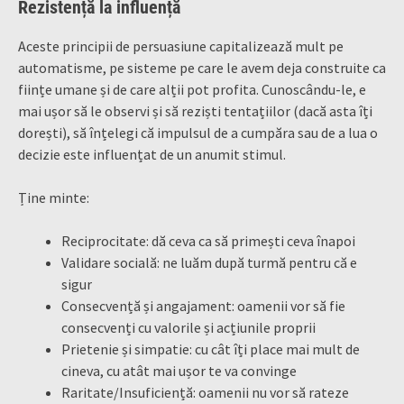
Rezistență la influență
Aceste principii de persuasiune capitalizează mult pe
automatisme, pe sisteme pe care le avem deja construite ca
ființe umane și de care alții pot profita. Cunoscându-le, e
mai ușor să le observi și să reziști tentațiilor (dacă asta îți
dorești), să înțelegi că impulsul de a cumpăra sau de a lua o
decizie este influențat de un anumit stimul.
Ține minte:
Reciprocitate: dă ceva ca să primești ceva înapoi
Validare socială: ne luăm după turmă pentru că e
sigur
Consecvență și angajament: oamenii vor să fie
consecvenți cu valorile și acțiunile proprii
Prietenie și simpatie: cu cât îți place mai mult de
cineva, cu atât mai ușor te va convinge
Raritate/Insuficiență: oamenii nu vor să rateze