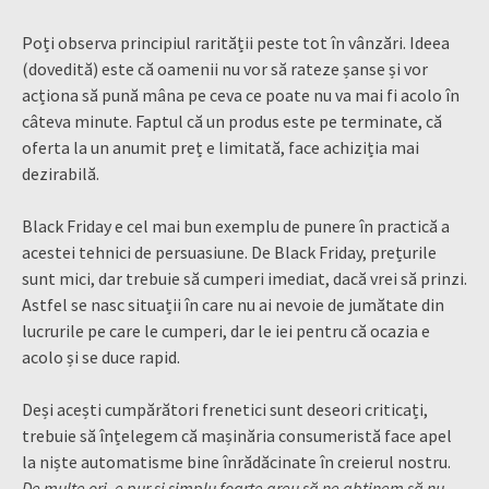
Poți observa principiul rarității peste tot în vânzări. Ideea
(dovedită) este că oamenii nu vor să rateze șanse și vor
acționa să pună mâna pe ceva ce poate nu va mai fi acolo în
câteva minute. Faptul că un produs este pe terminate, că
oferta la un anumit preț e limitată, face achiziția mai
dezirabilă.
Black Friday e cel mai bun exemplu de punere în practică a
acestei tehnici de persuasiune. De Black Friday, prețurile
sunt mici, dar trebuie să cumperi imediat, dacă vrei să prinzi.
Astfel se nasc situații în care nu ai nevoie de jumătate din
lucrurile pe care le cumperi, dar le iei pentru că ocazia e
acolo și se duce rapid.
Deși acești cumpărători frenetici sunt deseori criticați,
trebuie să înțelegem că mașinăria consumeristă face apel
la niște automatisme bine înrădăcinate în creierul nostru.
De multe ori, e pur și simplu foarte greu să ne abținem să nu