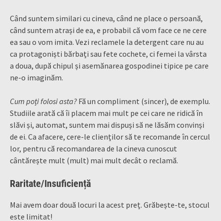
Când suntem similari cu cineva, când ne place o persoană,
când suntem atrași de ea, e probabil că vom face ce ne cere
ea sau o vom imita. Vezi reclamele la detergent care nu au
ca protagoniști bărbați sau fete cochete, ci femei la vârsta
a doua, după chipul și asemănarea gospodinei tipice pe care
ne-o imaginăm.
Cum poți folosi asta?
Fă un compliment (sincer), de exemplu.
Studiile arată că îi placem mai mult pe cei care ne ridică în
slăvi și, automat, suntem mai dispuși să ne lăsăm convinși
de ei. Ca afacere, cere-le clienților să te recomande în cercul
lor, pentru că recomandarea de la cineva cunoscut
cântărește mult (mult) mai mult decât o reclamă.
Raritate/Insuficiență
Mai avem doar două locuri la acest preț. Grăbește-te, stocul
este limitat!