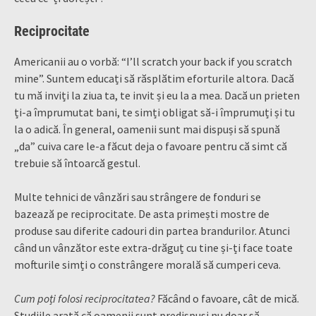
Reciprocitate
Americanii au o vorbă: “I’ll scratch your back if you scratch
mine”. Suntem educați să răsplătim eforturile altora. Dacă
tu mă inviți la ziua ta, te invit și eu la a mea. Dacă un prieten
ți-a împrumutat bani, te simți obligat să-i împrumuți și tu
la o adică. În general, oamenii sunt mai dispuși să spună
„da” cuiva care le-a făcut deja o favoare pentru că simt că
trebuie să întoarcă gestul.
Multe tehnici de vânzări sau strângere de fonduri se
bazează pe reciprocitate. De asta primești mostre de
produse sau diferite cadouri din partea brandurilor. Atunci
când un vânzător este extra-drăguț cu tine și-ți face toate
mofturile simți o constrângere morală să cumperi ceva.
Cum poți folosi reciprocitatea?
Făcând o favoare, cât de mică.
Studiile arată că oamenii sunt predispuși nu doar să