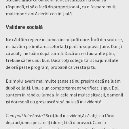
răspundă, ci să o facă disproporționat, cu o favoare mult
mai importantă decât cea inițială.
Validare socială
Ne căutăm repere în lumea înconjurătoare. Încă din scutece,
ne bazăm pe imitarea celorlalți pentru supraviețuire. Dar și
ca adulți ne luăm după turmă. Dacă un restaurant e plin,
trebuie să fie unul bun. Dacă toți colegii tăi stau jumătate
de oră peste program, probabil că vei sta și tu.
E simplu: avem mai multe șanse să nu greșim dacă ne luăm
după ceilalți. Unu, e un comportament verificat, sigur. Doi,
suntem în rând cu lumea. În cele mai multe situații, oamenii
își doresc să nu greșească și să nu iasă în evidență.
Cum poți folosi asta?
Scoțând în evidență că alții au făcut
deja acțiunea pe care îți dorești să o provoci. Când o