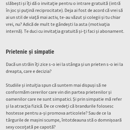
slăbești și îți dă o invitație pentru o intrare gratuită (intră
în joc și puțină reciprocitate). Deja ai fost de acord că vrei să
ai un stil de viață mai activ, te-au văzut și colegii și tu chiar
vrei, nu? Adică de mult te gândești la asta (motivația
internă). Te duci cu invitația gratuită și-ți faci și abonament.
Prietenie și simpatie
Dacă un străin îți zice s-o iei la stânga și un prieten s-o iei la
dreapta, care e decizia?
Studiile și intuiția spun că suntem mai dispuși să ne
conformăm cererilor care vin din partea prietenilor și
oamenilor care ne sunt simpatici. Și prin simpatie mă refer
și la atracția fizică. De ce credeți că brandurile folosesc
hostesse pentru a-și promova articolele? Sau de ce la
târgurile de mașini scumpe, întotdeauna stă o domnișoară
sexy cocoțată pe capotă?