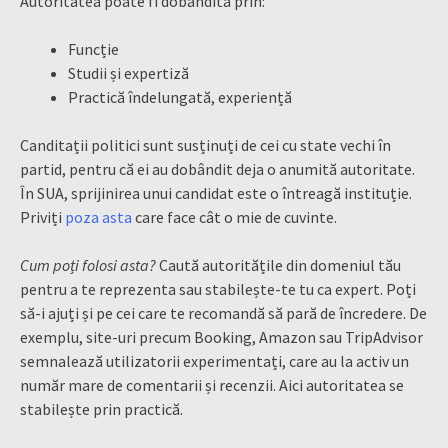
Autoritatea poate fi dobândită prin:
Funcție
Studii și expertiză
Practică îndelungată, experiență
Canditații politici sunt susținuți de cei cu state vechi în
partid, pentru că ei au dobândit deja o anumită autoritate.
În SUA, sprijinirea unui candidat este o întreagă instituție.
Priviți
poza asta
care face c
ât o mie de cuvinte.
Cum poți folosi asta?
Caută autoritățile din domeniul tău
pentru a te reprezenta sau stabilește-te tu ca expert. Poți
să-i ajuți și pe cei care te recomandă să pară de încredere. De
exemplu, site-uri precum Booking, Amazon sau TripAdvisor
semnalează utilizatorii experimentați, care au la activ un
număr mare de comentarii și recenzii. Aici autoritatea se
stabilește prin practică.