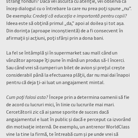
strâng fonduri? Dacă vei asculta cu atenție, vei observa că
încep dialogul cu o întrebare la care nu prea poți spune „nu”.
De exemplu:
Credeți că educația e importantă pentru copii?
Ideea este să obțină primul „da,” apoi al doilea și tot așa.
Din dorința (aproape inconștientă) de a fi consecvent în
afirmații și acțiuni, poți sfârși prin a dona bani.
La fel se întâmplă și în supermarket sau mall când un
vânzător aproape îți pune în mână un produs să-l încerci.
Sau când vrei să cumperi un bilet de avion și prețul crește
considerabil până la efectuarea plății, dar nu mai dai înapoi
pentru că deja ți-ai luat un angajament mintal.
Cum poți folosi asta?
Începe prin a determina oamenii să fie
de acord cu lucruri mici, în linie cu lucrurile mai mari.
Cercetătorii zic că ai șanse sporite de succes dacă
angajamentul e luat în public și dacă e perceput ca izvorând
din motivație internă.
De exemplu, un antrenor WorldClass
vine la tine la firmă, te întreabă cum și pe unde vrei să