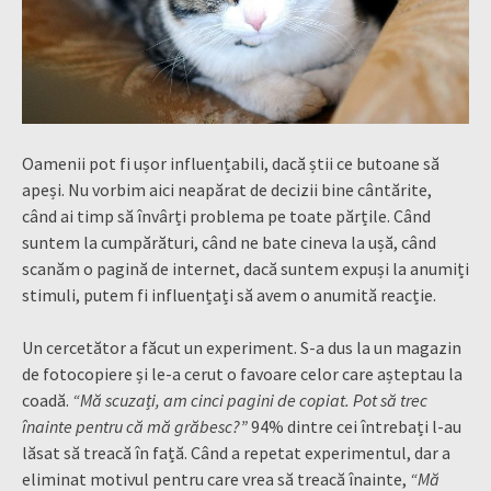
Oamenii pot fi ușor influențabili, dacă știi ce butoane să
apeși. Nu vorbim aici neapărat de decizii bine cântărite,
când ai timp să învârți problema pe toate părțile. Când
suntem la cumpărături, când ne bate cineva la ușă, când
scanăm o pagină de internet, dacă suntem expuși la anumiți
stimuli, putem fi influențați să avem o anumită reacție.
Un cercetător a făcut un experiment. S-a dus la un magazin
de fotocopiere și le-a cerut o favoare celor care așteptau la
coadă.
“Mă scuzați, am cinci pagini de copiat. Pot să trec
înainte pentru că mă grăbesc?”
94% dintre cei întrebați l-au
lăsat să treacă în față. Când a repetat experimentul, dar a
eliminat motivul pentru care vrea să treacă înainte,
“Mă