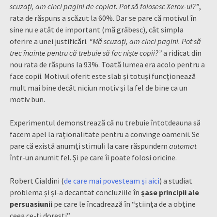
scuzați, am cinci pagini de copiat. Pot să folosesc Xerox-ul?”
,
rata de răspuns a scăzut la 60%. Dar se pare că motivul în
sine nu e atât de important (mă grăbesc), cât simpla
oferire a unei justificări.
“Mă scuzați, am cinci pagini. Pot să
trec înainte pentru că trebuie să fac niște copii?”
a ridicat din
nou rata de răspuns la 93%. Toată lumea era acolo pentru a
face copii. Motivul oferit este slab și totuși funcționează
mult mai bine decât niciun motiv și la fel de bine ca un
motiv bun.
Experimentul demonstrează că nu trebuie întotdeauna să
facem apel la raționalitate pentru a convinge oamenii. Se
pare că există anumți stimuli la care răspundem
automat
într-un anumit fel. Și pe care îi poate folosi oricine.
Robert Cialdini (
de care mai povesteam și aici
) a studiat
problema și și-a decantat concluziile în
șase principii ale
persuasiunii
pe care le încadrează în “știința de a obține
ceea ce-ți dorești”.