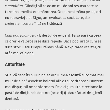
cumpărăm.
Gândiți-vă că acum mii de ani resursa care se
termina imediat era mâncarea. Ori puneai mâna pe ea, ori
nu supraviețuiai. Sigur, am evoluat ca societate, dar
creierele noastre încă ne trădează.
Cum poți folosi asta?
E destul de evident. Fă să pară că ceea
ce oferi e valoros și se duce repede. Dacă poți arăta cum se
duce stocul sau timpul rămas până la expirarea ofertei, cu
atât mai eficient.
Autoritate
Știai că dacă îți pui un halat alb lumea ascultă automat mai
mult de tine? Asociem halatul alb cu autoritatea și suntem
mai dispuși să ne conformăm. De aici și multele reclame la
pastă de dinți unde doctori (actori) îți dau sfaturi de igienă
dentară.