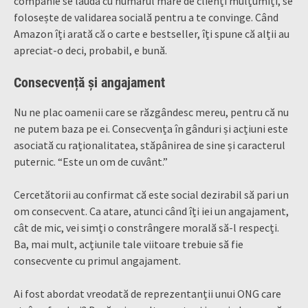
companie se laudă cu numărul mare de clienți mulțumiți, se
folosește de validarea socială pentru a te convinge. Când
Amazon îți arată că o carte e bestseller, îți spune că alții au
apreciat-o deci, probabil, e bună.
Consecvență și angajament
Nu ne plac oamenii care se răzgândesc mereu, pentru că nu
ne putem baza pe ei. Consecvența în gânduri și acțiuni este
asociată cu raționalitatea, stăpânirea de sine și caracterul
puternic. “Este un om de cuvânt.”
Cercetătorii au confirmat că este social dezirabil să pari un
om consecvent. Ca atare, atunci când îți iei un angajament,
cât de mic, vei simți o constrângere morală să-l respecți.
Ba, mai mult, acțiunile tale viitoare trebuie să fie
consecvente cu primul angajament.
Ai fost abordat vreodată de reprezentanții unui ONG care