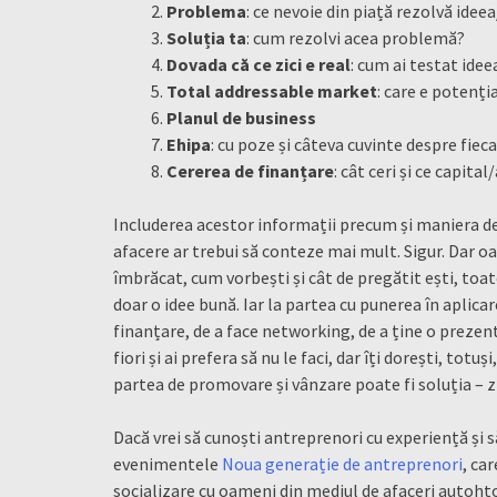
Problema
: ce nevoie din piață rezolvă idee
Soluția ta
: cum rezolvi acea problemă?
Dovada că ce zici e real
: cum ai testat idee
Total addressable market
: care e potenți
Planul de business
Ehipa
: cu poze și câteva cuvinte despre fieca
Cererea de finanțare
: cât ceri și ce capital
Includerea acestor informații precum și maniera de
afacere ar trebui să conteze mai mult. Sigur. Dar o
îmbrăcat, cum vorbești și cât de pregătit ești, toa
doar o idee bună. Iar la partea cu punerea în aplica
finanțare, de a face networking, de a ține o prezent
fiori și ai prefera să nu le faci, dar îți dorești, tot
partea de promovare și vânzare poate fi soluția – z
Dacă vrei să cunoști antreprenori cu experiență și s
evenimentele
Noua generație de antreprenori
, ca
socializare cu oameni din mediul de afaceri autoht