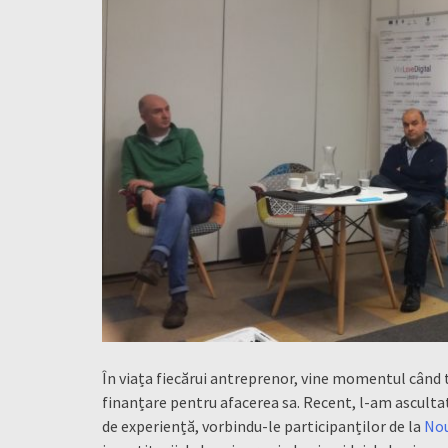
În viața fiecărui antreprenor, vine momentul când t
finanțare pentru afacerea sa. Recent, l-am asculta
de experiență, vorbindu-le participanților de la
Nou