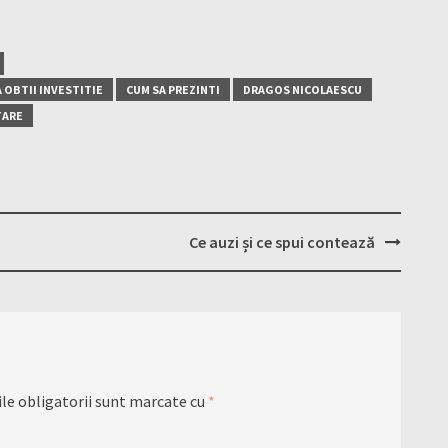
 OBTII INVESTITIE
CUM SA PREZINTI
DRAGOS NICOLAESCU
TARE
Ce auzi și ce spui contează
le obligatorii sunt marcate cu
*