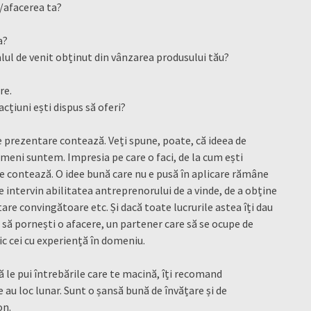
a/afacerea ta?
a?
alul de venit obținut din vânzarea produsului tău?
re.
/acțiuni ești dispus să oferi?
 prezentare contează. Veți spune, poate, că ideea de
ameni suntem. Impresia pe care o faci, de la cum ești
te contează. O idee bună care nu e pusă în aplicare rămâne
re intervin abilitatea antreprenorului de a vinde, de a obține
are convingătoare etc. Și dacă toate lucrurile astea îți dau
uși, să pornești o afacere, un partener care să se ocupe de
ic cei cu experiență în domeniu.
ă le pui întrebările care te macină, îți recomand
re au loc lunar. Sunt o șansă bună de învățare și de
on.