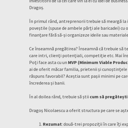
investitorii de la cei care vin la ei cu idei de busin
Dragoș.
În primul rând, antreprenorii trebuie să meargă la i
poveștile (spuse de ambele părți ale baricadei) cu 
finanțare fără să-și organizeze ideile sau materiale
Ce înseamnă pregătirea? Înseamnă că trebuie să te i
care intri, clienți potențiali, competiție etc. Mai 
Poți face asta cu un
MVP (Minimum Viable Produc
ai de oferit măcar familia, prietenii și cunoștințele
răspuns favorabil? Aceștia sunt pașii minimi pe care 
încrederea și banii.
În al doilea rând, trebuie să știi
cum să pregătești
Dragoș Nicolaescu a oferit structura pe care se așt
Rezumat
: două-trei propoziții în care îți e