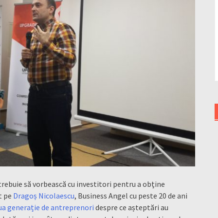
rebuie să vorbească cu investitori pentru a obține
t pe
Dragoș Nicolaescu
, Business Angel cu peste 20 de ani
a generație de antreprenori
despre ce așteptări au