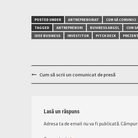
POSTED UNDER
ANTREPRENORIAT
CUM SĂ COMUNICI
TAGGED
ANTREPRENORI
BUSINESS ANGEL
CUM SA
IDEE BUSINESS
INVESTITOR
PITCH DECK
PREZEN
Post
Cum să scrii un comunicat de presă
navigation
Lasă un răspuns
Adresa ta de email nu va fi publicată.
Câmpuri