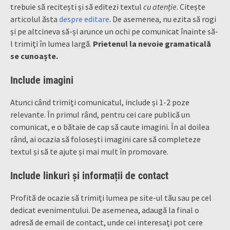
trebuie să recitești și să editezi textul
cu atenție
. Citește
articolul ăsta
despre editare
. De asemenea, nu ezita să rogi
și pe altcineva să-și arunce un ochi pe comunicat înainte să-
l trimiți în lumea largă.
Prietenul la nevoie gramaticală
se cunoaște.
Include imagini
Atunci când trimiți comunicatul, include și 1-2 poze
relevante. În primul rând, pentru cei care publică un
comunicat, e o bătaie de cap să caute imagini. În al doilea
rând, ai ocazia să folosești imagini care să completeze
textul și să te ajute și mai mult în promovare.
Include linkuri și informații de contact
Profită de ocazie să trimiți lumea pe site-ul tău sau pe cel
dedicat evenimentului. De asemenea, adaugă la final o
adresă de email de contact, unde cei interesați pot cere