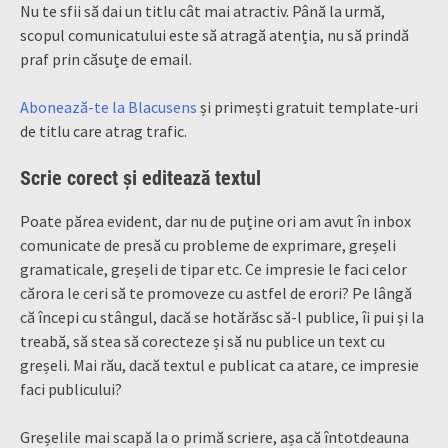
Nu te sfii să dai un titlu cât mai atractiv. Până la urmă,
scopul comunicatului este să atragă atenția, nu să prindă
praf prin căsuțe de email.
Abonează-te la Blacusens
și primești gratuit template-uri
de titlu care atrag trafic.
Scrie corect și editează textul
Poate părea evident, dar nu de puține ori am avut în inbox
comunicate de presă cu probleme de exprimare, greșeli
gramaticale, greșeli de tipar etc. Ce impresie le faci celor
cărora le ceri să te promoveze cu astfel de erori? Pe lângă
că începi cu stângul, dacă se hotărăsc să-l publice, îi pui și la
treabă, să stea să corecteze și să nu publice un text cu
greșeli. Mai rău, dacă textul e publicat ca atare, ce impresie
faci publicului?
Greșelile mai scapă la o primă scriere, așa că întotdeauna