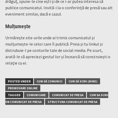
drăguț, spune-le cine ești și de ce i-ar putea interesa să
publice comunicatul. Invită-i la o conferință de presă sau alt
eveniment similar, dacă e cazul.
Mulțumește
Urmărește site-urile unde ai trimis comunicatul și
mulțumește-le celor care îl publică. Preia și tu linkul și
distrubuie-l pe conturile tale de social media. Pe scurt,
arată-le că apreciezi gestul lor și încearcă să construiești o
relație cu ei.
POSTED UNDER
CUM SĂ COMUNICI
CUM SĂ SCRII (BINE)
PROMOVARE ONLINE
TAGGED
COMUNICARE
COMUNICAT DE PRESA
CUM SA SCRII
UN COMUNICAT DE PRESA
STRUCTURA COMUNICAT DE PRESA