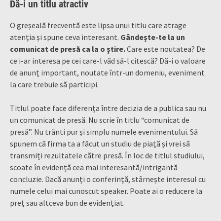
Dă-i un titlu atractiv
O greșeală frecventă este lipsa unui titlu care atrage
atenția și spune ceva interesant.
Gândește-te la un
comunicat de presă ca la o știre.
Care este noutatea? De
ce i-ar interesa pe cei care-l văd să-l citescă? Dă-i o valoare
de anunț important, noutate într-un domeniu, eveniment
la care trebuie să participi.
Titlul poate face diferența între decizia de a publica sau nu
un comunicat de presă. Nu scrie în titlu “comunicat de
presă”. Nu trânti pur și simplu numele evenimentului. Să
spunem că firma ta a făcut un studiu de piață și vrei să
transmiți rezultatele către presă. În loc de titlul studiului,
scoate în evidență cea mai interesantă/intrigantă
concluzie. Dacă anunți o conferință, stârnește interesul cu
numele celui mai cunoscut speaker. Poate ai o reducere la
preț sau altceva bun de evidențiat.