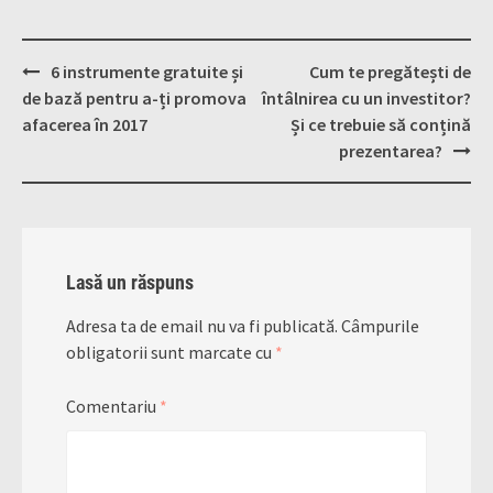
Post
6 instrumente gratuite și
Cum te pregătești de
navigation
de bază pentru a-ți promova
întâlnirea cu un investitor?
afacerea în 2017
Și ce trebuie să conțină
prezentarea?
Lasă un răspuns
Adresa ta de email nu va fi publicată.
Câmpurile
obligatorii sunt marcate cu
*
Comentariu
*