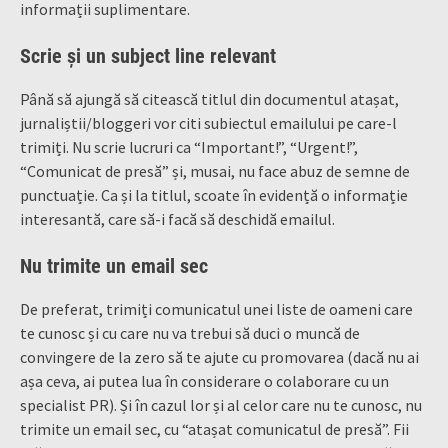
informații suplimentare.
Scrie și un subject line relevant
Până să ajungă să citească titlul din documentul atașat,
jurnaliștii/bloggeri vor citi subiectul emailului pe care-l
trimiți. Nu scrie lucruri ca “Important!”, “Urgent!”,
“Comunicat de presă” și, musai, nu face abuz de semne de
punctuație. Ca și la titlul, scoate în evidență o informație
interesantă, care să-i facă să deschidă emailul.
Nu trimite un email sec
De preferat, trimiți comunicatul unei liste de oameni care
te cunosc și cu care nu va trebui să duci o muncă de
convingere de la zero să te ajute cu promovarea (dacă nu ai
așa ceva, ai putea lua în considerare o colaborare cu un
specialist PR). Și în cazul lor și al celor care nu te cunosc, nu
trimite un email sec, cu “atașat comunicatul de presă”. Fii