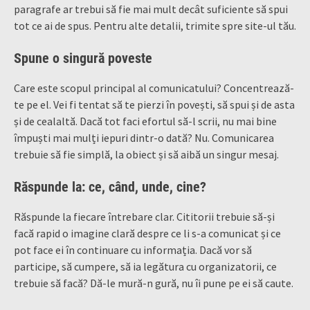
paragrafe ar trebui să fie mai mult decât suficiente să spui
tot ce ai de spus. Pentru alte detalii, trimite spre site-ul tău.
Spune o singură poveste
Care este scopul principal al comunicatului? Concentrează-
te pe el. Vei fi tentat să te pierzi în povești, să spui și de asta
și de cealaltă. Dacă tot faci efortul să-l scrii, nu mai bine
împuști mai mulți iepuri dintr-o dată? Nu. Comunicarea
trebuie să fie simplă, la obiect și să aibă un singur mesaj.
Răspunde la: ce, când, unde, cine?
Răspunde la fiecare întrebare clar. Cititorii trebuie să-și
facă rapid o imagine clară despre ce li s-a comunicat și ce
pot face ei în continuare cu informația. Dacă vor să
participe, să cumpere, să ia legătura cu organizatorii, ce
trebuie să facă? Dă-le mură-n gură, nu îi pune pe ei să caute.