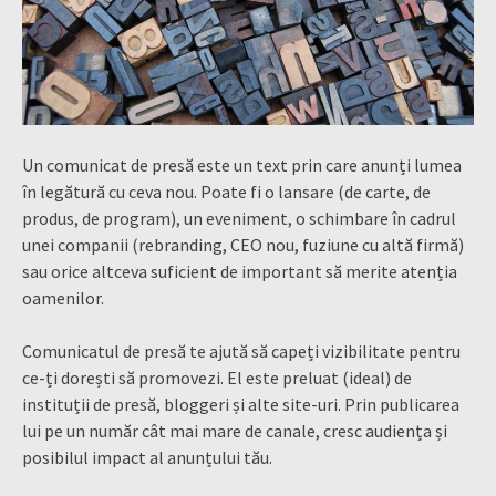
Un comunicat de presă este un text prin care anunți lumea
în legătură cu ceva nou. Poate fi o lansare (de carte, de
produs, de program), un eveniment, o schimbare în cadrul
unei companii (rebranding, CEO nou, fuziune cu altă firmă)
sau orice altceva suficient de important să merite atenția
oamenilor.
Comunicatul de presă te ajută să capeți vizibilitate pentru
ce-ți dorești să promovezi. El este preluat (ideal) de
instituții de presă, bloggeri și alte site-uri. Prin publicarea
lui pe un număr cât mai mare de canale, cresc audiența și
posibilul impact al anunțului tău.