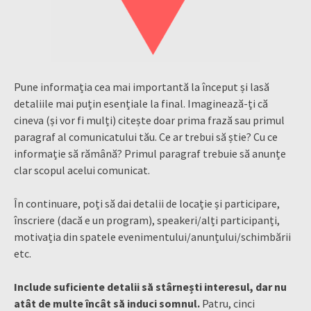
Pune informația cea mai importantă la început și lasă
detaliile mai puțin esențiale la final. Imaginează-ți că
cineva (și vor fi mulți) citește doar prima frază sau primul
paragraf al comunicatului tău. Ce ar trebui să știe? Cu ce
informație să rămână? Primul paragraf trebuie să anunțe
clar scopul acelui comunicat.
În continuare, poți să dai detalii de locație și participare,
înscriere (dacă e un program), speakeri/alți participanți,
motivația din spatele evenimentului/anunțului/schimbării
etc.
Include suficiente detalii să stârnești interesul, dar nu
atât de multe încât să induci somnul.
Patru, cinci