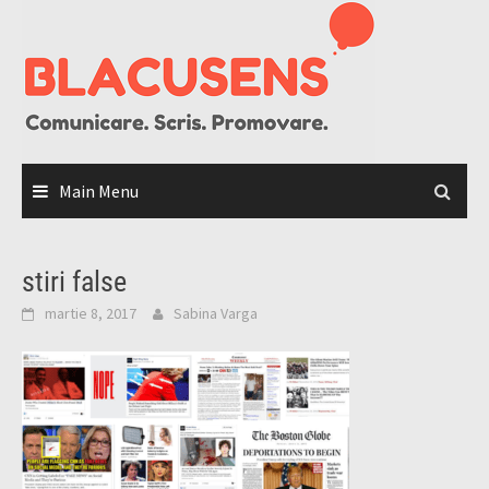
Skip
to
content
Main Menu
stiri false
martie 8, 2017
Sabina Varga