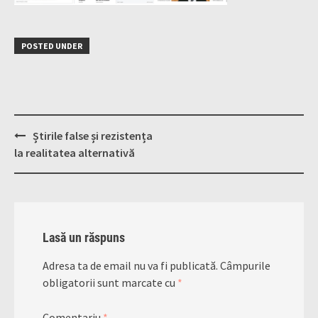
POSTED UNDER
Post
Știrile false și rezistența
navigation
la realitatea alternativă
Lasă un răspuns
Adresa ta de email nu va fi publicată.
Câmpurile
obligatorii sunt marcate cu
*
Comentariu
*