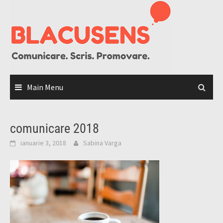
Skip
to
content
Main Menu
comunicare 2018
ianuarie 3, 2018
Sabina Varga