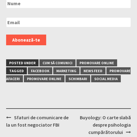
POSTED UNDER
CUM SĂ COMUNICI
PROMOVARE ONLINE
TAGGED
FACEBOOK
MARKETING
NEWS FEED
PROMOVARE
AFACERI
PROMOVARE ONLINE
SCHIMBARI
SOCIAL MEDIA
Post
Sfaturi de comunicare de
Buyology: O carte slabă
navigation
la un fost negociator FBI
despre psihologia
cumpărătorului