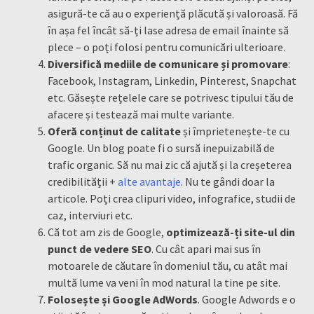
asigură-te că au o experiență plăcută și valoroasă. Fă
în așa fel încât să-ți lase adresa de email înainte să
plece – o poți folosi pentru comunicări ulterioare.
Diversifică mediile de comunicare și promovare
:
Facebook, Instagram, Linkedin, Pinterest, Snapchat
etc. Găsește rețelele care se potrivesc tipului tău de
afacere și testează mai multe variante.
Oferă conținut de calitate
și împrietenește-te cu
Google. Un blog poate fi o sursă inepuizabilă de
trafic organic. Să nu mai zic că ajută și la creșeterea
credibilității +
alte avantaje
. Nu te gândi doar la
articole. Poți crea clipuri video, infografice, studii de
caz, interviuri etc.
Că tot am zis de Google,
optimizează-ți site-ul din
punct de vedere SEO
. Cu cât apari mai sus în
motoarele de căutare în domeniul tău, cu atât mai
multă lume va veni în mod natural la tine pe site.
Folosește și Google AdWords
. Google Adwords e o