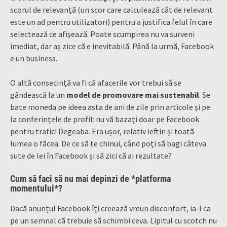
scorul de relevanță (un scor care calculează cât de relevant
este un ad pentru utilizatori) pentru a justifica felul în care
selectează ce afișează. Poate scumpirea nu va surveni
imediat, dar aș zice că e inevitabilă. Până la urmă, Facebook
e un business.
O altă consecință va fi că afacerile vor trebui să se
gândească la un
model de promovare mai sustenabil
. Se
bate moneda pe ideea asta de ani de zile prin articole și pe
la conferințele de profil: nu vă bazați doar pe Facebook
pentru trafic! Degeaba. Era ușor, relativ ieftin și toată
lumea o făcea. De ce să te chinui, când poți să bagi câteva
sute de lei în Facebook și să zici că ai rezultate?
Cum să faci să nu mai depinzi de *platforma
momentului*?
Dacă anunțul Facebook îți creează vreun disconfort, ia-l ca
pe un semnal că trebuie să schimbi ceva. Lipitul cu scotch nu