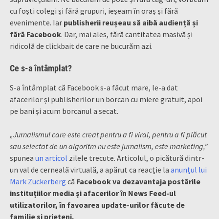
cu foști colegi și fără grupuri, ieșeam în oraș și fără
evenimente. Iar
publisherii reușeau să aibă audiență și
fără Facebook
. Dar, mai ales, fără cantitatea masivă și
ridicolă de clickbait de care ne bucurăm azi.
Ce s-a întâmplat?
S-a întâmplat că Facebook s-a făcut mare, le-a dat
afacerilor și publisherilor un borcan cu miere gratuit, apoi
pe bani și acum borcanul a secat.
„Jurnalismul care este creat pentru a fi viral, pentru a fi plăcut
sau selectat de un algoritm nu este jurnalism, este marketing,”
spunea
un articol
zilele trecute. Articolul, o picătură dintr-
un val de cerneală virtuală, a apărut ca reacție la
anunțul lui
Mark Zuckerberg
că
Facebook va dezavantaja postările
instituțiilor media și afacerilor în News Feed-ul
utilizatorilor, în favoarea update-urilor făcute de
familie și prieteni.