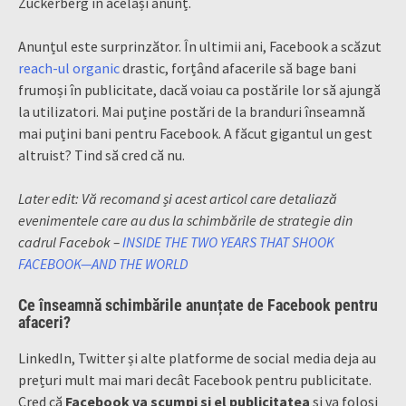
Zuckerberg în același anunț.
Anunțul este surprinzător. În ultimii ani, Facebook a scăzut
reach-ul organic
drastic, forțând afacerile să bage bani
frumoși în publicitate, dacă voiau ca postările lor să ajungă
la utilizatori. Mai puține postări de la branduri înseamnă
mai puțini bani pentru Facebook. A făcut gigantul un gest
altruist? Tind să cred că nu.
Later edit: Vă recomand și acest articol care detaliază
evenimentele care au dus la schimbările de strategie din
cadrul Facebok –
INSIDE THE TWO YEARS THAT SHOOK
FACEBOOK—AND THE WORLD
Ce înseamnă schimbările anunțate de Facebook pentru
afaceri?
LinkedIn, Twitter și alte platforme de social media deja au
prețuri mult mai mari decât Facebook pentru publicitate.
Cred că
Facebook va scumpi și el publicitatea
și va folosi