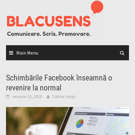
Skip
to
content
Main Menu
Schimbările Facebook înseamnă o
revenire la normal
ianuarie 15, 2018
Sabina Varga