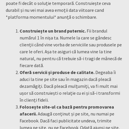
poate fi decât o soluție temporară. Construiește ceva
durabil și nu vei mai avea emoții data viitoare cand
*platforma momentului* anunță o schimbare.
Construiește un brand puternic.
Fii brandul
numărul 1 în nișa ta. Numele la care se gândesc
clienții când vine vorba de serviciile sau produsele pe
care le oferi. Așa te asiguri că lumea vine la tine
natural, nu pentru că trebuie să-i tragi de mânecă de
fiecare dată.
Oferă servicii și produse de calitate.
Degeaba îi
aduci la tine pe site sau în magazin dacă pleacă
dezamăgiți. Dacă pleacă mulțumiți, va fi mult mai
ușor să construiești o relație cu ei și să-i transformi
în clienți fideli.
Folosește site-ul ca bază pentru promovarea
afacerii.
Adaugă conținut și pe site, nu numai pe
Facebook. Dacă faci publicitate undeva, trimite
lumea pe site, nu pe Facebook. Odată ajunși pe site,