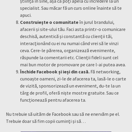
știință în sine, așa că poți apela cu încredere la un
specialist. Sau măcar fă un curs online înainte să te
apuci.
Construiește o comunitate
în jurul brandului,
afacerii și site-ului tău. Faci asta printr-o comunicare
deschisă, autentică și constantă cu clienții tăi,
interacționând cu ei nu numai când vrei să le vinzi
ceva. Cere-le părerea, organizează evenimente,
răspunde la comentarii etc. Clienții fideli sunt cel
mai bun motor de promovare pe care l-ai putea avea.
Închide Facebook și ieși din casă.
Fă networking,
cunoaște oameni, zi-le de afacerea ta, lasă-le o carte
de vizită, sponsorizează un eveniment, du-te la un
târg de profil, oferă niște mostre gratuite. Sau ce
funcționează pentru afacerea ta.
Nu trebuie să uităm de Facebook sau să ne enervăm pe el.
Trebuie doar să fim copii cuminți și să…