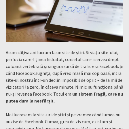
Acum câțiva ani lucram la un site de știri. Și viața site-ului,
perfuzia care-l ținea hidratat, corsetul care-i servea drept
coloană vertebrală și singura sursă de trafic era Facebook. Și
când Facebook sughița, după vreo masă mai copioasă, intra
site-ul nostru într-un declin imposibil de oprit – de la mii de
vizitatori la zero, în câteva minute. Nimic nu funcționa până
nu-și revenea Facebook. Totul era
un sistem fragil, care nu
putea dura la nesfârșit.
Mai lucrasem la site-uri de știri și pe vremea când lumea nu
auzise de Facebook. Cumva, greu de zis cum, existam și
supraviețuiam. Ne bucuram de poze și fără tag-uri, vorbeam