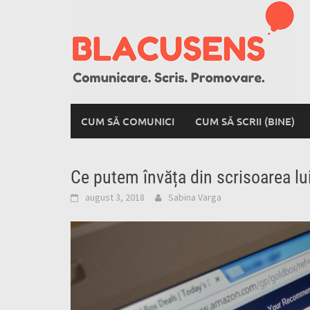
Skip
to
content
CUM SĂ COMUNICI
CUM SĂ SCRII (BINE)
Ce putem învăța din scrisoarea lui
august 3, 2018
Sabina Varga