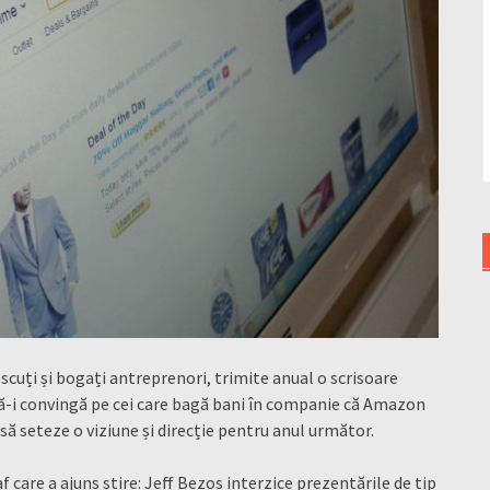
cuți și bogați antreprenori, trimite anual o scrisoare
e să-i convingă pe cei care bagă bani în companie că Amazon
 să seteze o viziune și direcție pentru anul următor.
 care a ajuns știre: Jeff Bezos interzice prezentările de tip