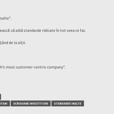
nalte”.
ească: să aibă standarde ridicate în tot ceea ce fac.
ând de la alții.
rth’s most customer-centric company”.
NTARI
SCRISOARE INVESTITORI
STANDARDE INALTE