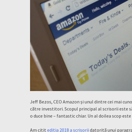
Jeff Bezos, CEO Amazon și unul dintre cei mai cunos
către investitori. Scopul principal al scrisorii est
o duce bine – fantastic chiar. Un al doilea scop este
Am citit
ediția 2018 a scrisorii
datorită unui paragraf