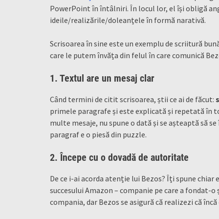
PowerPoint în întâlniri. În locul lor, el își obligă a
ideile/realizările/doleanțele în formă narativă.
Scrisoarea în sine este un exemplu de scriitură bună.
care le putem învăța din felul în care comunică Bez
1. Textul are un mesaj clar
Când termini de citit scrisoarea, știi ce ai de făcut:
s
primele paragrafe și este explicată și repetată în t
multe mesaje, nu spune o dată și se așteaptă să se în
paragraf e o piesă din puzzle.
2. Începe cu o dovadă de autoritate
De ce i-ai acorda atenție lui Bezos? Îți spune chiar 
succesului Amazon – companie pe care a fondat-o și
compania, dar Bezos se asigură că realizezi că încă 