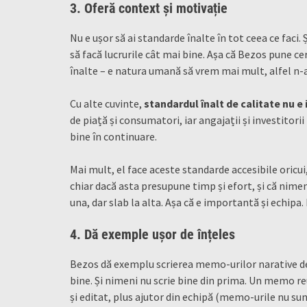
3. Oferă context și motivație
Nu e ușor să ai standarde înalte în tot ceea ce faci. 
să facă lucrurile cât mai bine. Așa că Bezos pune c
înalte – e natura umană să vrem mai mult, alfel n-a
Cu alte cuvinte,
standardul înalt de calitate nu e
de piață și consumatori, iar angajații și investitor
bine în continuare.
Mai mult, el face aceste standarde accesibile oricui
chiar dacă asta presupune timp și efort, și că nimeni 
una, dar slab la alta. Așa că e importantă și echip
4. Dă exemple ușor de înțeles
Bezos dă exemplu scrierea memo-urilor narative de c
bine. Și nimeni nu scrie bine din prima. Un memo re
și editat, plus ajutor din echipă (memo-urile nu su