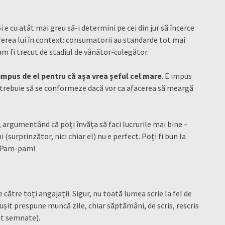
Și e cu atât mai greu să-i determini pe cei din jur să încerce
ererea lui în context: consumatorii au standarde tot mai
m fi trecut de stadiul de vânător-culegător.
 impus de el pentru că așa vrea șeful cel mare
. E impus
ii trebuie să se conformeze dacă vor ca afacerea să meargă
, argumentând că poți învăța să faci lucrurile mai bine –
(surprinzător, nici chiar el) nu e perfect. Poți fi bun la
a. Pam-pam!
ătre toți angajații. Sigur, nu toată lumea scrie la fel de
ușit prespune muncă zile, chiar săptămâni, de scris, rescris
nt semnate).