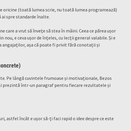
ge oricine (toată lumea scrie, nu toată lumea programează)
ă ai spre standarde înalte.
ne care a vrut să învețe să stea în mâini. Ceea ce părea ușor
in nou, e ceva ușor de înțeles, cu lecții general valabile. Și e
 angajaților, așa că poate fi privit fără conotații și
concrete)
tate. Pe lângă cuvintele frumoase și motivaționale, Bezos
și prezintă într-un paragraf pentru fiecare rezultatele și
i, astfel încât e ușor să-ți faci rapid o idee despre ce este