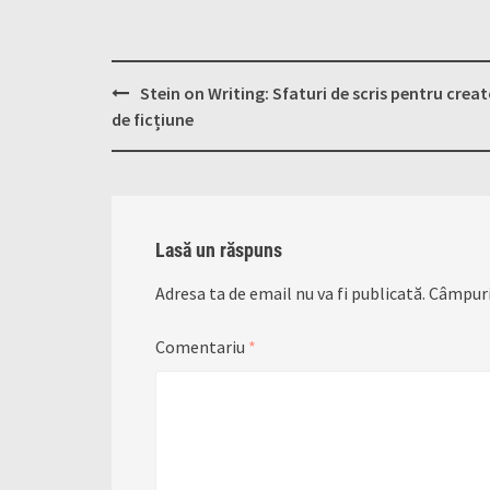
Post
Stein on Writing: Sfaturi de scris pentru creat
navigation
de ficțiune
Lasă un răspuns
Adresa ta de email nu va fi publicată.
Câmpuri
Comentariu
*