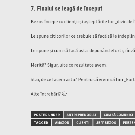
7. Finalul se leagă de început
Bezos începe cu clienții și așteptările lor „divin de î
Le spune cititorilor ce trebuie să facă să le îndeplin
Le spune și cum să facă asta: depunând efort și învăț
Merită? Sigur, uite ce rezultate avem.
Stai, de ce facem asta? Pentru că vrem să fim „Ea
Alte întrebări? 🙂
POSTED UNDER
ANTREPRENORIAT
CUM SĂ COMUNICI
TAGGED
AMAZON
CLIENTI
JEFF BEZOS
PREZE