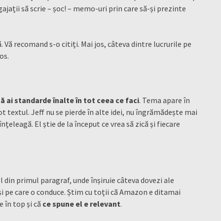
ngajații să scrie – șoc! – memo-uri prin care să-și prezinte
 Vă recomand s-o citiți. Mai jos, câteva dintre lucrurile pe
os.
ă ai standarde înalte în tot ceea ce faci
. Tema apare în
ot textul. Jeff nu se pierde în alte idei, nu îngrămădește mai
țeleagă. El știe de la început ce vrea să zică și fiecare
el din primul paragraf, unde înșiruie câteva dovezi ale
 pe care o conduce. Știm cu toții că Amazon e ditamai
e în top și că
ce spune el e relevant
.