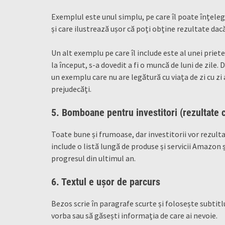
Exemplul este unul simplu, pe care îl poate înțele
și care ilustrează ușor că poți obține rezultate dac
Un alt exemplu pe care îl include este al unei priete
la început, s-a dovedit a fi o muncă de luni de zile. D
un exemplu care nu are legătură cu viața de zi cu zi a
prejudecăți.
5. Bomboane pentru investitori (rezultate 
Toate bune și frumoase, dar investitorii vor rezul
include o listă lungă de produse și servicii Amazon 
progresul din ultimul an.
6. Textul e ușor de parcurs
Bezos scrie în paragrafe scurte și folosește subtitlur
vorba sau să găsești informația de care ai nevoie.