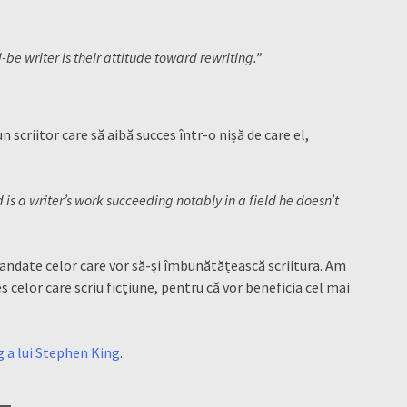
e writer is their attitude toward rewriting.”
un scriitor care să aibă succes într-o nișă de care el,
is a writer’s work succeeding notably in a field he doesn’t
mandate celor care vor să-și îmbunătățească scriitura. Am
 celor care scriu ficțiune, pentru că vor beneficia cel mai
 a lui Stephen King
.