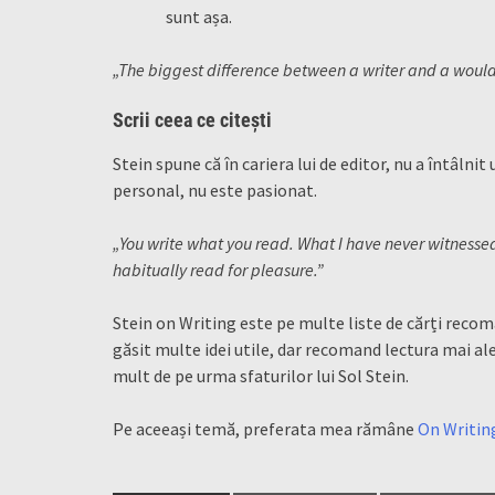
sunt așa.
„The biggest difference between a writer and a would-b
Scrii ceea ce citești
Stein spune că în cariera lui de editor, nu a întâlnit 
personal, nu este pasionat.
„You write what you read. What I have never witnessed 
habitually read for pleasure.”
Stein on Writing este pe multe liste de cărți reco
găsit multe idei utile, dar recomand lectura mai ales
mult de pe urma sfaturilor lui Sol Stein.
Pe aceeași temă, preferata mea rămâne
On Writing