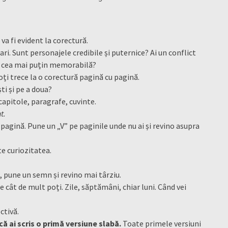
va fi evident la corectură.
i. Sunt personajele credibile și puternice? Ai un conflict
r cea mai puțin memorabilă?
ți trece la o corectură pagină cu pagină.
ti și pe a doua?
 capitole, paragrafe, cuvinte.
t.
 pagină. Pune un „V” pe paginile unde nu ai și revino asupra
te curiozitatea.
e, pune un semn și revino mai târziu.
 cât de mult poți. Zile, săptămâni, chiar luni. Când vei
ctivă.
ă ai scris o primă versiune slabă.
Toate primele versiuni