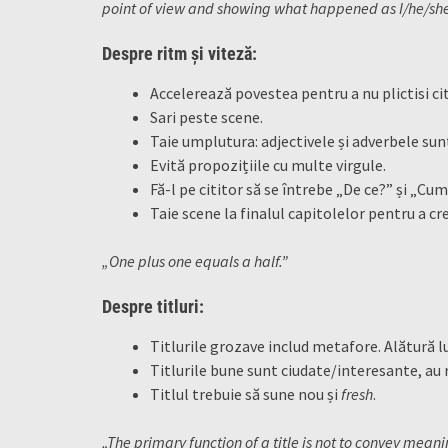
point of view and showing what happened as I/he/she
Despre ritm și viteză:
Accelerează povestea pentru a nu plictisi cit
Sari peste scene.
Taie umplutura: adjectivele și adverbele sun
Evită propozițiile cu multe virgule.
Fă-l pe cititor să se întrebe „De ce?” și „Cu
Taie scene la finalul capitolelor pentru a cr
„One plus one equals a half.”
Despre titluri:
Titlurile grozave includ metafore. Alătură 
Titlurile bune sunt ciudate/interesante, au
Titlul trebuie să sune nou și
fresh
.
„The primary function of a title is not to convey mea