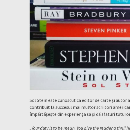
Sol Stein este cunoscut ca editor de carte și autor 
contribuit la succesul mai multor scriitori american
împărtășește din experiența sa și dă sfaturi tuturo
„Your duty is to be mean. You give the reader a thrill h