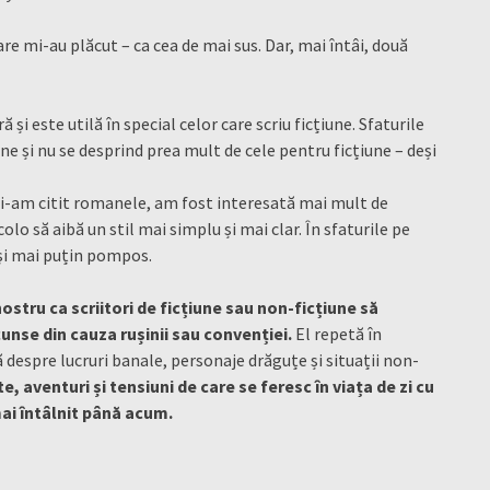
are mi-au plăcut – ca cea de mai sus. Dar, mai întâi, două
 și este utilă în special celor care scriu ficțiune. Sfaturile
ne și nu se desprind prea mult de cele pentru ficțiune – deși
Nu i-am citit romanele, am fost interesată mai mult de
colo să aibă un stil mai simplu și mai clar. În sfaturile pe
t și mai puțin pompos.
nostru ca scriitori de ficțiune sau non-ficțiune să
unse din cauza rușinii sau convenției.
El repetă în
ă despre lucruri banale, personaje drăguțe și situații non-
e, aventuri și tensiuni de care se feresc în viața de zi cu
mai întâlnit până acum.