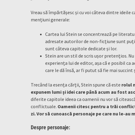
Vreau să împărtășesc și cu voi câteva dintre ideile c
mențiuni generale:
Cartea lui Stein se concentrează pe literatură
adresate autorilor de non-ficțiune sunt puți
sunt câteva capitole dedicate și lor.
Stein are un stil de scris ușor pretențios. 
experiența lui de editor, așa că e posibil ca a
care le dă însă, ar fi putut să fie mai succin
Trecând la esența cărții, Stein spune că este
rolul 
expunem lumi și idei care până acum au fost asc
diferite capitole ideea ca oamenii nu vor să citeasc
conflictuale.
Oamenii citesc pentru a trăi conflict
zi. Vor să cunoască personaje pe care nu le-au 
Despre personaje: