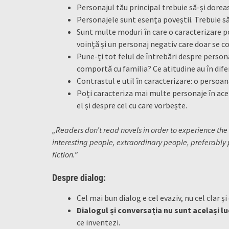
Personajul tău principal trebuie să-și dorea
Personajele sunt esența poveștii. Trebuie să 
Sunt multe moduri în care o caracterizare po
voință și un personaj negativ care doar se 
Pune-ți tot felul de întrebări despre persona
comportă cu familia? Ce atitudine au în difer
Contrastul e util în caracterizare: o persoa
Poți caracteriza mai multe personaje în ace
el și despre cel cu care vorbește.
„Readers don’t read novels in order to experience the
interesting people, extraordinary people, preferably 
fiction.”
Despre dialog:
Cel mai bun dialog e cel evaziv, nu cel clar și 
Dialogul și conversația nu sunt același lu
ce inventezi.