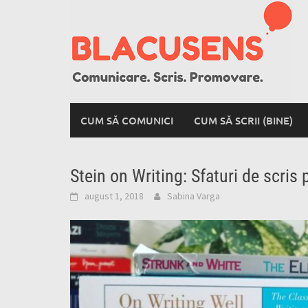
Skip
to
content
CUM SĂ COMUNICI
CUM SĂ SCRII (BINE)
Stein on Writing: Sfaturi de scris 
august 1, 2018
Sabina Varga