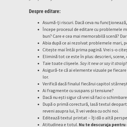
Despre editare:
Asumă-ți riscuri. Dacă ceva nu funcționează, 
Începe procesul de editare cu problemele mar
bun? Care e cea mai memorabilă scenă? Da
Abia după ce ai rezolvat problemele mari, po
Citește mai întâi prima pagină. Vrei s-o citeș
Elimină tot ce este în plus: descrieri, scene,
Taie toate clișeele.
Say it new or say it straigh
Asigură-te că ai elemente vizuale pe fiecare
lor.
Verifică dacă finalul fiecărui capitol stârneș
Ai fragmente cu suspans și tensiune?
Dacă nu ești sigur că vrei să faci o schimbar
După o primă corectură, lasă textul deoparte
reveni asupra lui, îl vei vedea cu ochi noi.
Editează textul printat – îți dă o altă perspe
Atitudinea e totul.
Nu te descuraja pentru c