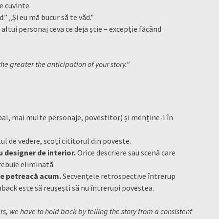
e cuvinte.
d.” „Și eu mă bucur să te văd.”
altui personaj ceva ce deja știe – excepție făcând
e greater the anticipation of your story.”
pal, mai multe personaje, povestitor) și menține-l în
 de vedere, scoți cititorul din poveste.
nu designer de interior.
Orice descriere sau scenă care
rebuie eliminată.
 se petreacă acum.
Secvențele retrospective întrerup
shback este să reușești să nu întrerupi povestea.
llers, we have to hold back by telling the story from a consistent