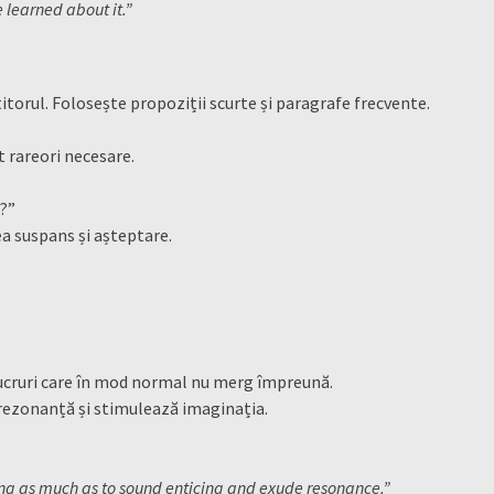
 learned about it.”
itorul. Folosește propoziții scurte și paragrafe frecvente.
t rareori necesare.
m?”
ea suspans și așteptare.
lucruri care în mod normal nu merg împreună.
 rezonanță și stimulează imaginația.
ning as much as to sound enticing and exude resonance.”