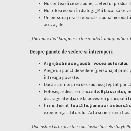
Nu contează ce se spune, ci efectul produs d
Nu folosi ecouri în dialog: „Mă bucur să te vă
Un personaj n-ar trebui să-i spună niciodată 
acuzațiile.
„The more that happens in the reader’s imagination, th
Despre puncte de vedere și întreruperi:
Ai grijă să nu se „audă” vocea autorului.
Alege un punct de vedere (personajul princi
întreaga poveste.
Dacă schimbi prea des sau neașteptat punctul
Folosește descrieri succinte.
Ești scriitor, 
distrage atenția de la povestea principală t
În mod ideal,
toată ficțiunea ar trebui să
experiența cititorului. Arta scrierii unui fla
„Our instinct is to give the conclusion first. As storyte