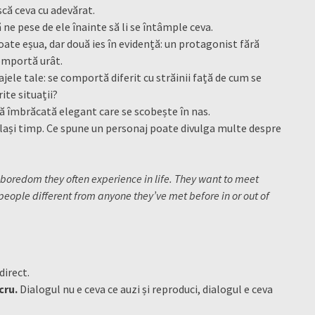
scă ceva cu adevărat.
ne pese de ele înainte să li se întâmple ceva.
ate eșua, dar două ies în evidență: un protagonist fără
comportă urât.
jele tale: se comportă diferit cu străinii față de cum se
ite situații?
nă îmbrăcată elegant care se scobește în nas.
lași timp. Ce spune un personaj poate divulga multe despre
 boredom they often experience in life. They want to meet
people different from anyone they’ve met before in or out of
direct.
cru.
Dialogul nu e ceva ce auzi și reproduci, dialogul e ceva