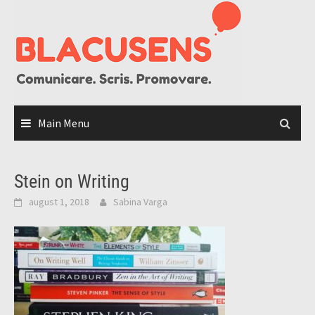
Skip
to
content
Main Menu
Stein on Writing
august 1, 2018
Sabina Varga