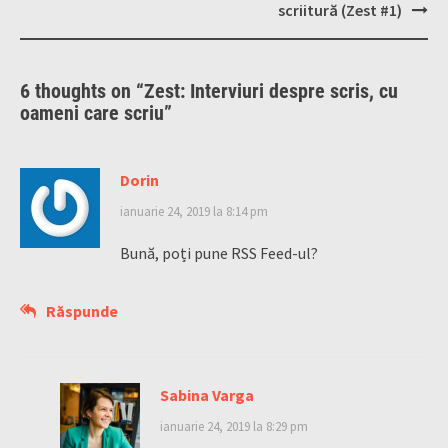
scriitură (Zest #1)
6 thoughts on “
Zest: Interviuri despre scris, cu
oameni care scriu
”
Dorin
ianuarie 24, 2019 la 8:14 pm
Bună, poți pune RSS Feed-ul?
Răspunde
Sabina Varga
ianuarie 24, 2019 la 8:29 pm