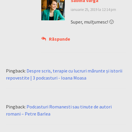
Sabina Varga
ianuarie 25, 2019 la 12:14 pm
Super, mulțumesc! 🙂
Răspunde
Pingback:
Despre scris, terapie cu lucruri mărunte și istorii
repovestite | 3 podcasturi - Ioana Moasa
Pingback:
Podcasturi Romanesti sau tinute de autori
romani – Petre Barlea