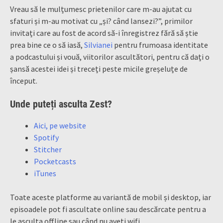
Vreau să le mulțumesc prietenilor care m-au ajutat cu
sfaturi și m-au motivat cu „și? când lansezi?”, primilor
invitați care au fost de acord să-i înregistrez fără să știe
prea bine ce o să iasă,
Silvianei
pentru frumoasa identitate
a podcastului și vouă, viitorilor ascultători, pentru că dați o
șansă acestei idei și treceți peste micile greșeluțe de
început.
Unde puteți asculta Zest?
Aici, pe website
Spotify
Stitcher
Pocketcasts
iTunes
Toate aceste platforme au variantă de mobil și desktop, iar
episoadele pot fi ascultate online sau descărcate pentru a
le asculta offline sau când nu aveți wifi.