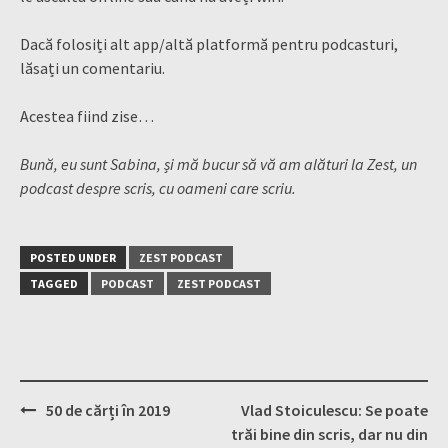
Dacă folosiți alt app/altă platformă pentru podcasturi,
lăsați un comentariu.
Acestea fiind zise…
Bună, eu sunt Sabina, și mă bucur să vă am alături la Zest, un
podcast despre scris, cu oameni care scriu.
POSTED UNDER
ZEST PODCAST
TAGGED
PODCAST
ZEST PODCAST
Post
50 de cărți în 2019
Vlad Stoiculescu: Se poate
navigation
trăi bine din scris, dar nu din