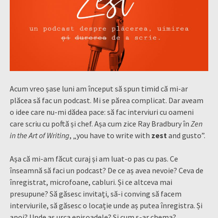
Acum vreo șase luni am început să spun timid că mi-ar
plăcea să fac un podcast. Mi se părea complicat. Dar aveam
o idee care nu-mi dădea pace: să fac interviuri cu oameni
care scriu cu poftă și chef. Așa cum zice Ray Bradbury în
Zen
in the Art of Writing
, „you have to write with
zest
and gusto”.
Așa că mi-am făcut curaj și am luat-o pas cu pas. Ce
înseamnă să faci un podcast? De ce aș avea nevoie? Ceva de
înregistrat, microfoane, cabluri. Și ce altceva mai
presupune? Să găsesc invitați, să-i conving să facem
interviurile, să găsesc o locație unde aș putea înregistra. Și
apoi? Unde aș urca episoadele? Și cum s-ar chema?