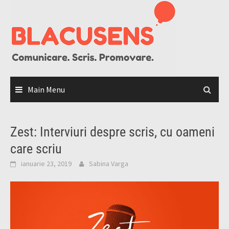
Skip
to
content
Main Menu
Zest: Interviuri despre scris, cu oameni
care scriu
ianuarie 23, 2019
Sabina Varga