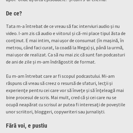
De ce?
Tata m-a întrebat de ce vreau să fac interviuri audio și nu
video. I-am zis că audio e viitorul și că-mi place tipul ăsta de
conținut. E mai intim, mai ușor de consumat (în mașină, în
metrou, când faci curat, la coadă la Mega) și, până la urmă,
mai ușor de realizat. Ca să nu mai zic că sunt fan podcasturi
de ani de zile și m-am îndrăgostit de format.
Eu m-am întrebat care ar fi scopul podcastului. Mi-am
răspuns că vreau să creez o resursă de sfaturi, lecții și
experiențe pentru cei care vor să învețe și să înțeleagă mai
bine procesul de scris. Mai mult, cred că și cei care nu se
ocupă neapărat cu scrisul ar putea fi interesați de poveștile
unor scriitori, bloggeri, copywriteri sau jurnaliști.
Fără voi, e pustiu