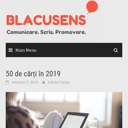
Skip
to
content
Main Menu
50 de cărți în 2019
ianuarie 7, 2019
Sabina Varga