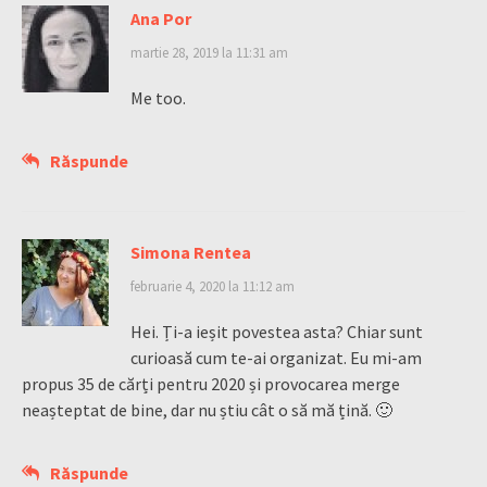
Ana Por
martie 28, 2019 la 11:31 am
Me too.
Răspunde
Simona Rentea
februarie 4, 2020 la 11:12 am
Hei. Ți-a ieșit povestea asta? Chiar sunt
curioasă cum te-ai organizat. Eu mi-am
propus 35 de cărți pentru 2020 și provocarea merge
neașteptat de bine, dar nu știu cât o să mă țină. 🙂
Răspunde