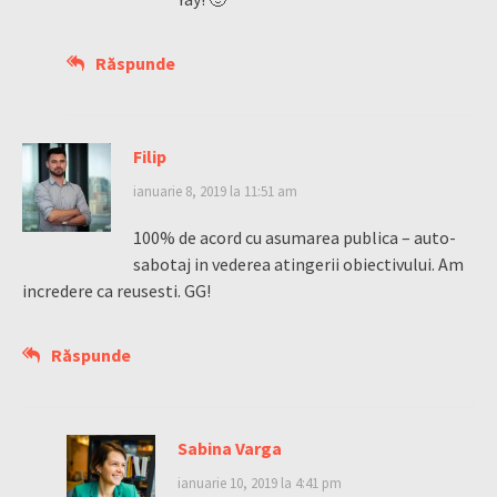
Răspunde
Filip
ianuarie 8, 2019 la 11:51 am
100% de acord cu asumarea publica – auto-
sabotaj in vederea atingerii obiectivului. Am
incredere ca reusesti. GG!
Răspunde
Sabina Varga
ianuarie 10, 2019 la 4:41 pm