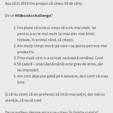
Așa că în 2019 îmi propun să citesc 50 de cărți.
De ce
#50bookschallenge
?
Îmi place să scriu și vreau să scriu mai mult. Iar
pentru a scrie mai mult (și mai ales mai bine)
trebuie, în primul rând, să citești.
Am mulți timpi morți pe care i-aș putea petrece mai
productiv.
Prea mult citit n-a stricat niciodată nimănui. Cred.
50 (adică ~ una/săptămână) este greu de atins, dar
nu imposibil.
Am citit deja una până pe 6 ianuarie, deci simt că stau
bine.
Și să nu ziceți că voi preferați să citiți mai puțin, dar mai cu
atenție, că nu vă cred.
De ce vorbesc despre asta și nu citesc în liniște și gata?