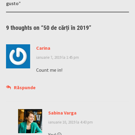
gusto”
9 thoughts on “
50 de cărți în 2019
”
Carina
ianuarie 7, 2019 la 1:45 pm
Count me in!
Răspunde
Sabina Varga
ianuarie 10, 2019 la 4:43 pm
Yay! 🙂