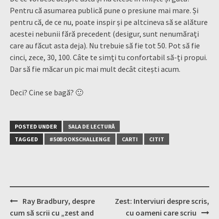
Pentru că asumarea publică pune o presiune mai mare. Și
pentru că, de ce nu, poate inspir și pe altcineva să se alăture
acestei nebunii fără precedent (desigur, sunt nenumărați
care au făcut asta deja). Nu trebuie să fie tot 50. Pot să fie
cinci, zece, 30, 100. Câte te simți tu confortabil să-ți propui.
Dar să fie măcar un pic mai mult decât citești acum.
Deci? Cine se bagă? 🙂
POSTED UNDER
SALA DE LECTURĂ
TAGGED
#50BOOKSCHALLENGE
CARTI
CITIT
Post
Ray Bradbury, despre
Zest: Interviuri despre scris,
navigation
cum să scrii cu „zest and
cu oameni care scriu