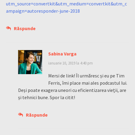
utm_source=convertkit&utm_medium=convertkit&utm_c
ampaign=autoresponder-june-2018
Răspunde
Sabina Varga
ianuarie 10, 2019 la 4:40 pm
Mersi de link! Îl urmăresc și eu pe Tim
Ferris, îmi place mai ales podcastul lui.
Deși poate exagera uneori cu eficientizarea vieții, are
și tehnici bune. Spor la citit!
Răspunde