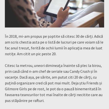
În 2018, mi-am propus pe șoptite să citesc 30 de cărți. Adică
am scris chestia asta pe o listă de lucruri pe care voiam să le
fac anul trecut, ferită de ochii lumii în aplicația mea de luat
notițe. Am citit un pic peste 20.
Citesc la metrou, uneori dimineața înainte să plec la birou,
prin casă când n-am chef de seriale sau Candy Crush și în
vacanțe. Dacă așa, pe sărite, am putut citi 20 de cărți, cu
puțină organizare cred că pot mai mult. Deja știu Friends și
Gilmore Girls pe de rost, le pot da o pauză binemeritată în
favoarea teancurilor tot mai înalte de cărți necitite care au
pus stăpânire pe rafturi.