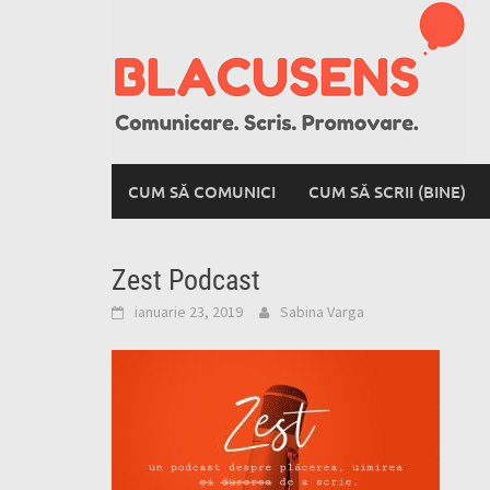
Skip
to
content
CUM SĂ COMUNICI
CUM SĂ SCRII (BINE)
Zest Podcast
ianuarie 23, 2019
Sabina Varga