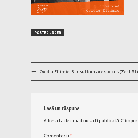
POSTED UNDER
Post
Ovidiu Eftimie: Scrisul bun are succes (Zest #1
navigation
Lasă un răspuns
Adresa ta de email nu va fi publicată.
Câmpuri
Comentariu
*