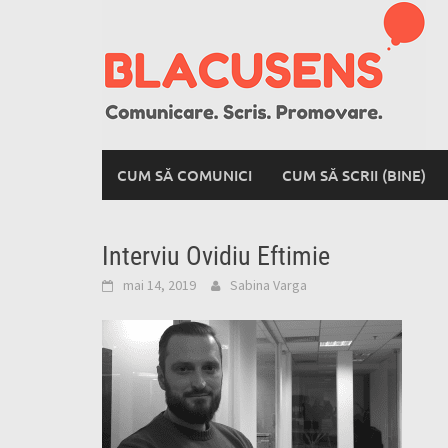
Skip
to
content
CUM SĂ COMUNICI
CUM SĂ SCRII (BINE)
Interviu Ovidiu Eftimie
mai 14, 2019
Sabina Varga