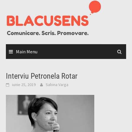
Skip
to
content
Main Menu
Interviu Petronela Rotar
iunie 25, 2019
Sabina Varga