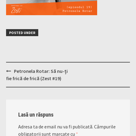
POSTED UNDER
Post
Petronela Rotar: Să nu-ți
navigation
fie frică de frică (Zest #19)
Lasă un răspuns
Adresa ta de email nu va fi publicată.
Câmpurile
obligatorii sunt marcate cu
*