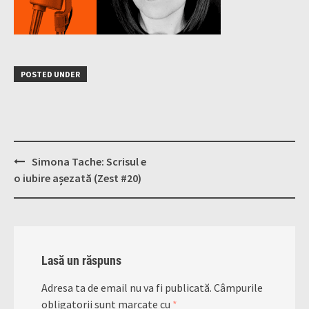
POSTED UNDER
Post
Simona Tache: Scrisul e
navigation
o iubire așezată (Zest #20)
Lasă un răspuns
Adresa ta de email nu va fi publicată.
Câmpurile
obligatorii sunt marcate cu
*