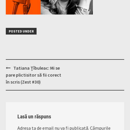
POSTED UNDER
Post
Tatiana Țîbuleac: Mi se
navigation
pare plictisitor să fii corect
în scris (Zest #30)
Lasă un răspuns
Adresa ta de email nu va fi publicată.
Câmpurile