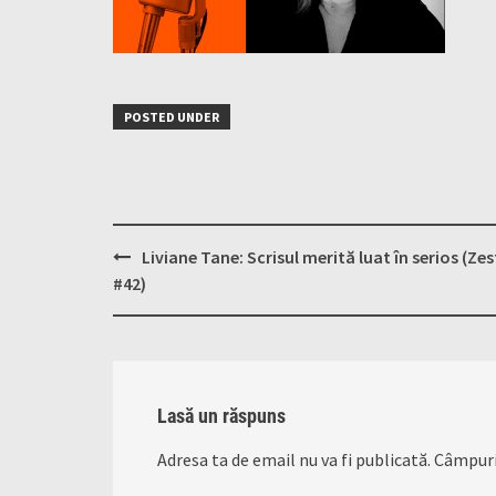
POSTED UNDER
Post
Liviane Tane: Scrisul merită luat în serios (Zes
navigation
#42)
Lasă un răspuns
Adresa ta de email nu va fi publicată.
Câmpuri