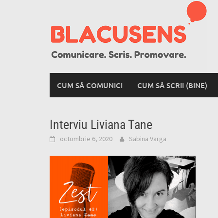
Skip
to
content
CUM SĂ COMUNICI
CUM SĂ SCRII (BINE)
Interviu Liviana Tane
octombrie 6, 2020
Sabina Varga