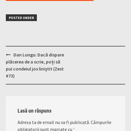
POSTED UNDER
Post
Dan Lungu: Dacă dispare
navigation
plăcerea de a scrie, poți să
pui condeiul jos liniștit (Zest
#73)
Lasă un răspuns
Adresa ta de email nu va fi publicată.
Câmpurile
obligatorii sunt marcate cu
*