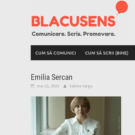
Skip
to
content
CUM SĂ COMUNICI
CUM SĂ SCRII (BINE)
Emilia Sercan
mai 23, 2023
Sabina Varga