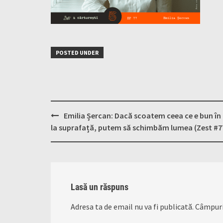
POSTED UNDER
Post
Emilia Șercan: Dacă scoatem ceea ce e bun în
navigation
la suprafață, putem să schimbăm lumea (Zest #7
Lasă un răspuns
Adresa ta de email nu va fi publicată.
Câmpuri