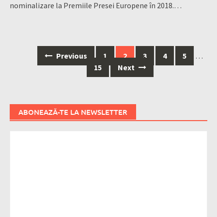
nominalizare la Premiile Presei Europene în 2018.…
Posts
Previous
1
2
3
4
5
…
navigation
15
Next
ABONEAZĂ-TE LA NEWSLETTER