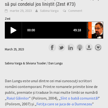
să pui condeiul jos liniștit (Zest #73)
martie 29, 2023
Sabina Varga
Comment
Zest
March 29, 2023
Sabina Varga & Silviana Toader / Dan Lungu
Dan Lungu este unul dintre cei mai cunoscuți scriitori
români contemporani. Printre romanele primite bine de
public, premiate și traduse în mai multe limbi se numără
„
Raiul Găinilor
” (Polirom, 2004), „
Sînt o babă comunistă!
”
(Polirom, 2007) și „
Fetița care se juca de-a Dumnezeu
”