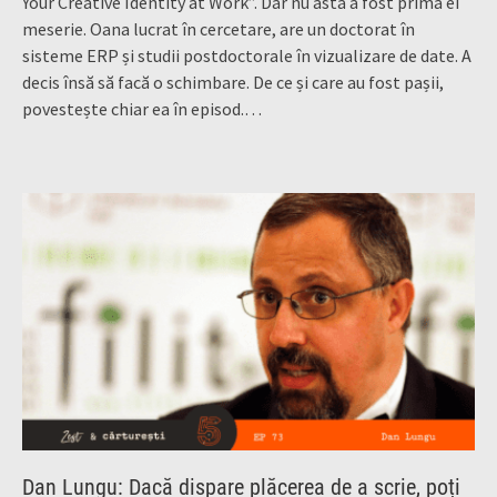
Your Creative Identity at Work”. Dar nu asta a fost prima ei
meserie. Oana lucrat în cercetare, are un doctorat în
sisteme ERP și studii postdoctorale în vizualizare de date. A
decis însă să facă o schimbare. De ce și care au fost pașii,
povestește chiar ea în episod.…
Dan Lungu: Dacă dispare plăcerea de a scrie, poți