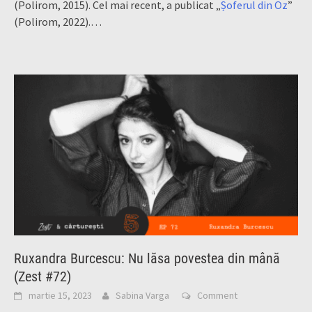
(Polirom, 2015). Cel mai recent, a publicat „
Șoferul din Oz
”
(Polirom, 2022).…
Ruxandra Burcescu: Nu lăsa povestea din mână
(Zest #72)
martie 15, 2023
Sabina Varga
Comment