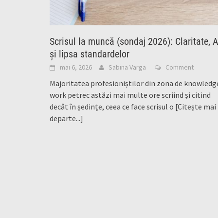
Scrisul la muncă (sondaj 2026): Claritate, A
și lipsa standardelor
mai 6, 2026
Sabina Varga
Comment
Majoritatea profesioniștilor din zona de knowledg
work petrec astăzi mai multe ore scriind și citind
decât în ședințe, ceea ce face scrisul o
[Citește mai
departe...]