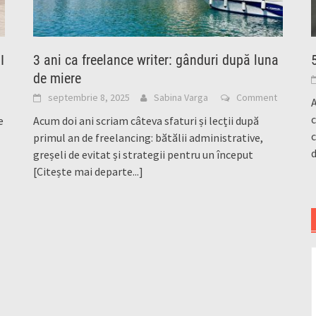
I
3 ani ca freelance writer: gânduri după luna
de miere
septembrie 8, 2025
Sabina Varga
Comment
A
c
e
Acum doi ani scriam câteva sfaturi și lecții după
c
primul an de freelancing: bătălii administrative,
d
greșeli de evitat și strategii pentru un început
[Citește mai departe...]