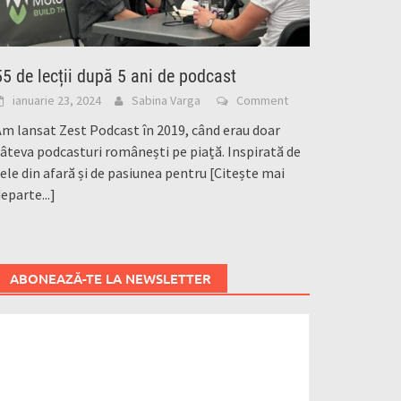
55 de lecții după 5 ani de podcast
ianuarie 23, 2024
Sabina Varga
Comment
m lansat Zest Podcast în 2019, când erau doar
âteva podcasturi românești pe piață. Inspirată de
ele din afară și de pasiunea pentru
[Citește mai
eparte...]
ABONEAZĂ-TE LA NEWSLETTER