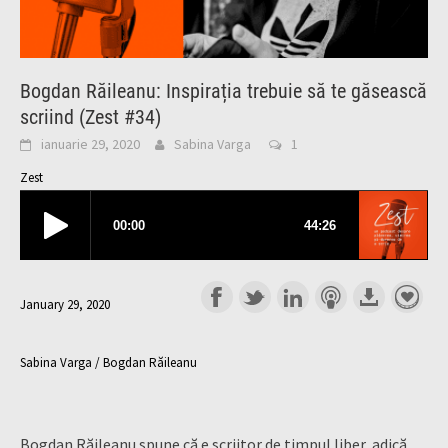
Bogdan Răileanu: Inspirația trebuie să te găsească
scriind (Zest #34)
ianuarie 29, 2020
Sabina Varga
1
Zest
January 29, 2020
Sabina Varga / Bogdan Răileanu
Bogdan Răileanu spune că e scriitor de timpul liber, adică