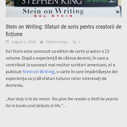
Stein on Writing: Sfaturi de scris pentru creatorii de
ficțiune
august 1, 2018
Sabina Varga
1
Sol Stein este cunoscut ca editor de carte și autor a 13
volume. După o experiență de câteva decenii, în care a
contribuit la succesul mai multor scriitori americani, el a
publicat
Stein on Writing
, o carte în care împărtășește din
experiența sa și dă sfaturi tuturor celor interesați de
domeniu.
„Your duty is to be mean. You give the reader a thrill he yearns
for in books and detests in life.”
…