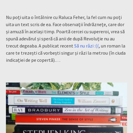
Nu poți uita o întâlnire cu Raluca Feher, la fel cum nu poți
uita un text scris de ea. Face observații îndrăznețe, care dor
și amuză în același timp. Poartă cercei cu supereroi, vrea să
spună adevărul și speră că anii de după Revoluție nu au
trecut degeaba. A publicat recent
Să nu râzi :((
, un roman la
care te trezești că vorbești singur și râzi la metrou (în ciuda
indicației de pe copertă).…