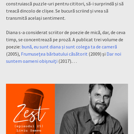
construiască puzzle-uri pentru cititori, să-i surprindă și să
treacă dincolo de clișee. Se bucură scriind și vrea să
transmită același sentiment.
Diana s-a considerat scriitor de poezie de mică, dar, de ceva
timp, se concentrează pe proză. A publicat trei volume de
poezie:
bună, eu sunt diana și sunt colega ta de cameră
(2005),
Frumusețea bărbatului căsătorit
(2009) și
Dar noi
suntem oameni obișnuiți
(2017).…