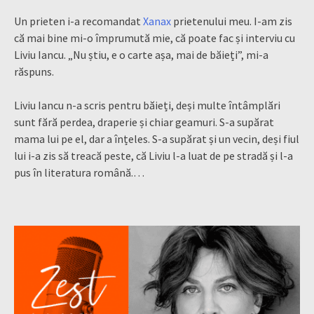
Un prieten i-a recomandat
Xanax
prietenului meu. I-am zis
că mai bine mi-o împrumută mie, că poate fac și interviu cu
Liviu Iancu. „Nu știu, e o carte așa, mai de băieți”, mi-a
răspuns.
Liviu Iancu n-a scris pentru băieți, deși multe întâmplări
sunt fără perdea, draperie și chiar geamuri. S-a supărat
mama lui pe el, dar a înțeles. S-a supărat și un vecin, deși fiul
lui i-a zis să treacă peste, că Liviu l-a luat de pe stradă și l-a
pus în literatura română.…