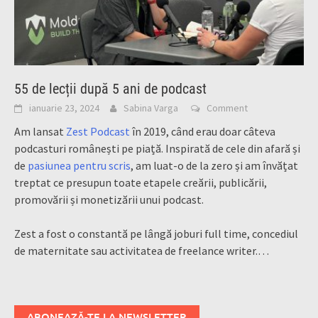
55 de lecții după 5 ani de podcast
ianuarie 23, 2024
Sabina Varga
Comment
Am lansat
Zest Podcast
în 2019, când erau doar câteva
podcasturi românești pe piață. Inspirată de cele din afară și
de
pasiunea pentru scris
, am luat-o de la zero și am învățat
treptat ce presupun toate etapele creării, publicării,
promovării și monetizării unui podcast.
Zest a fost o constantă pe lângă joburi full time, concediul
de maternitate sau activitatea de freelance writer.…
ABONEAZĂ-TE LA NEWSLETTER