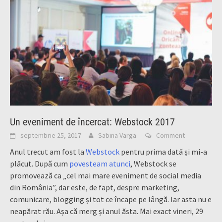
Un eveniment de încercat: Webstock 2017
septembrie 25, 2017
Sabina Varga
Comment
Anul trecut am fost la
Webstock
pentru prima dată și mi-a
plăcut. După cum
povesteam atunci
, Webstock se
promovează ca „cel mai mare eveniment de social media
din România”, dar este, de fapt, despre marketing,
comunicare, blogging și tot ce încape pe lângă. Iar asta nu e
neapărat rău. Așa că merg și anul ăsta. Mai exact vineri, 29