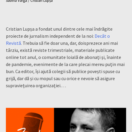
Sabina Varga / Cristian Lupșa
Cristian Lupșa a fondat unul dintre cele mai îndrăgite
proiecte de jurnalism independent de la noi:
Decât o
Revistă
. Trebuia să fie doar una, dar, doisprezece ani mai
târziu, există reviste trimestriale, materiale publicate
online tot anul, o comunitate loială de abonați și, înainte
de pandemie, evenimente de la care plecai mereu puțin mai
bun. Ca editor, își ajută colegii să publice povești spuse cu
grijă, dar dă și cu mopul sau cu orice e nevoie să asigure
supraviețuirea organizației.…