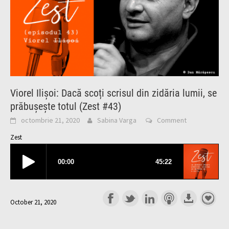
Viorel Ilișoi: Dacă scoți scrisul din zidăria lumii, se
prăbușește totul (Zest #43)
octombrie 21, 2020
Sabina Varga
Comment
Zest
October 21, 2020