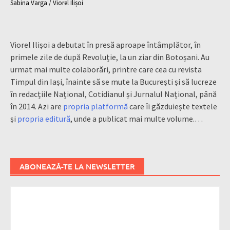
Sabina Varga / Viorel Ilișoi
Viorel Ilișoi a debutat în presă aproape întâmplător, în
primele zile de după Revoluție, la un ziar din Botoșani. Au
urmat mai multe colaborări, printre care cea cu revista
Timpul din Iași, înainte să se mute la București și să lucreze
în redacțiile Național, Cotidianul și Jurnalul Național, până
în 2014. Azi are
propria platformă
care îi găzduiește textele
și
propria editură
, unde a publicat mai multe volume.…
ABONEAZĂ-TE LA NEWSLETTER