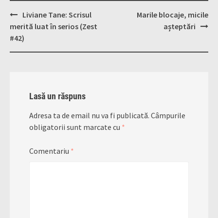
Post
Liviane Tane: Scrisul
Marile blocaje, micile
navigation
merită luat în serios (Zest
așteptări
#42)
Lasă un răspuns
Adresa ta de email nu va fi publicată.
Câmpurile
obligatorii sunt marcate cu
*
Comentariu
*