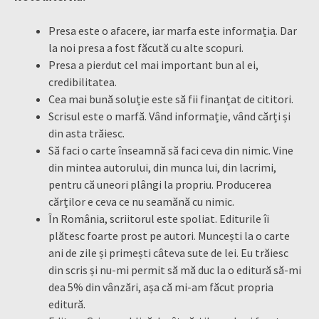
Presa este o afacere, iar marfa este informația. Dar
la noi presa a fost făcută cu alte scopuri.
Presa a pierdut cel mai important bun al ei,
credibilitatea.
Cea mai bună soluție este să fii finanțat de cititori.
Scrisul este o marfă. Vând informație, vând cărți și
din asta trăiesc.
Să faci o carte înseamnă să faci ceva din nimic. Vine
din mintea autorului, din munca lui, din lacrimi,
pentru că uneori plângi la propriu. Producerea
cărților e ceva ce nu seamănă cu nimic.
În România, scriitorul este spoliat. Editurile îi
plătesc foarte prost pe autori. Muncești la o carte
ani de zile și primești câteva sute de lei. Eu trăiesc
din scris și nu-mi permit să mă duc la o editură să-mi
dea 5% din vânzări, așa că mi-am făcut propria
editură.