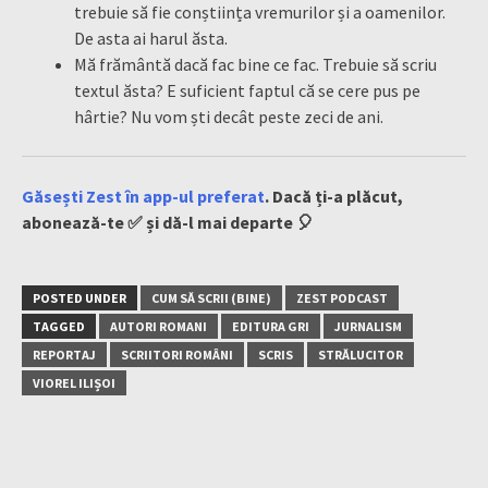
trebuie să fie conștiința vremurilor și a oamenilor.
De asta ai harul ăsta.
Mă frământă dacă fac bine ce fac. Trebuie să scriu
textul ăsta? E suficient faptul că se cere pus pe
hârtie? Nu vom ști decât peste zeci de ani.
Găsești Zest în app-ul preferat
. Dacă ți-a plăcut,
abonează-te ✅ și dă-l mai departe 🎈
POSTED UNDER
CUM SĂ SCRII (BINE)
ZEST PODCAST
TAGGED
AUTORI ROMANI
EDITURA GRI
JURNALISM
REPORTAJ
SCRIITORI ROMÂNI
SCRIS
STRĂLUCITOR
VIOREL ILIȘOI