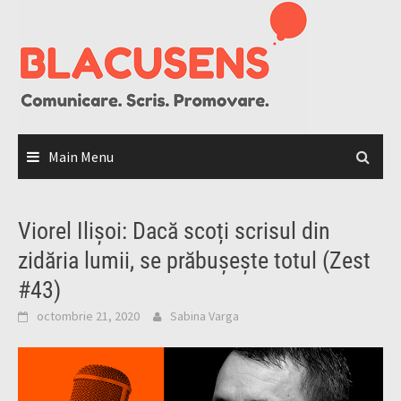
Skip
to
content
Main Menu
Viorel Ilișoi: Dacă scoți scrisul din
zidăria lumii, se prăbușește totul (Zest
#43)
octombrie 21, 2020
Sabina Varga