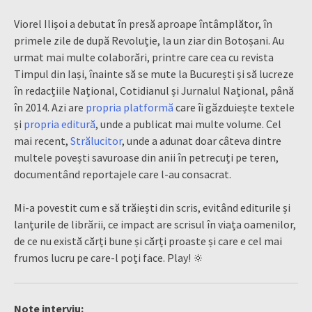
Viorel Ilișoi a debutat în presă aproape întâmplător, în
primele zile de după Revoluție, la un ziar din Botoșani. Au
urmat mai multe colaborări, printre care cea cu revista
Timpul din Iași, înainte să se mute la București și să lucreze
în redacțiile Național, Cotidianul și Jurnalul Național, până
în 2014. Azi are
propria platformă
care îi găzduiește textele
și
propria editură
, unde a publicat mai multe volume. Cel
mai recent,
Strălucitor
, unde a adunat doar câteva dintre
multele povești savuroase din anii în petrecuți pe teren,
documentând reportajele care l-au consacrat.
Mi-a povestit cum e să trăiești din scris, evitând editurile și
lanțurile de librării, ce impact are scrisul în viața oamenilor,
de ce nu există cărți bune și cărți proaste și care e cel mai
frumos lucru pe care-l poți face. Play! 🔆
Note interviu: