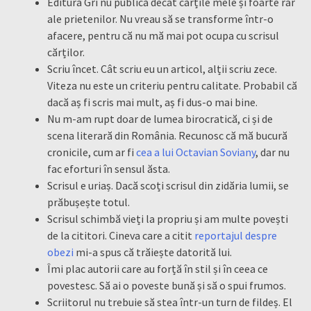
Editura Gri nu publică decât cărțile mele și foarte rar
ale prietenilor. Nu vreau să se transforme într-o
afacere, pentru că nu mă mai pot ocupa cu scrisul
cărților.
Scriu încet. Cât scriu eu un articol, alții scriu zece.
Viteza nu este un criteriu pentru calitate. Probabil că
dacă aș fi scris mai mult, aș fi dus-o mai bine.
Nu m-am rupt doar de lumea birocratică, ci și de
scena literară din România. Recunosc că mă bucură
cronicile, cum ar fi
cea a lui Octavian Soviany
, dar nu
fac eforturi în sensul ăsta.
Scrisul e uriaș. Dacă scoți scrisul din zidăria lumii, se
prăbușește totul.
Scrisul schimbă vieți la propriu și am multe povești
de la cititori. Cineva care a citit
reportajul despre
obezi
mi-a spus că trăiește datorită lui.
Îmi plac autorii care au forță în stil și în ceea ce
povestesc. Să ai o poveste bună și să o spui frumos.
Scriitorul nu trebuie să stea într-un turn de fildeș. El