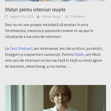
Sfaturi pentru interviuri reușite
august 19, 2023
Sabina Varga
Comment
Deși nu mi-am propus niciodată să excelez în arta
întrebatului, meseria și pasiunile conexe m-au pus în
situația de a lua sute de interviuri.
La
Zest Podcast
, am intervievat zeci de scriitori, jurnaliști,
bloggeri și copywriteri cunoscuți. Pentru
IQads
, am făcut
alte zeci de interviuri scrise sau față în față cu minți agere
de business, advertising, și nu numai.…