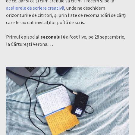
de ce, dar și ce și cum trebuie să citim. Trecem și pe la
atelierele de scriere creativă
, unde ne deschidem
orizonturile de cititori, și prin liste de recomandări de cărți
care le-au dat invitaților poftă de scris.
Primul episod al
sezonului 6
a fost live, pe 28 septembrie,
la Cărturești Verona.…