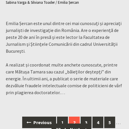
Sabina Varga & Silviana Toader / Emilia Șercan
Emilia Șercan este unul dintre cei mai cunoscuți și apreciați
jurnaliști de investigaţie din România. Are o experiență de
peste 20 de ani în presă şi este lector la Facultatea de
Jurnalism şi Ştiinţele Comunicării din cadrul Universităţii
Bucureşti.
A realizat și coordonat multe anchete cunoscute, printre
care Mătușa Tamara sau cazul „băieților deștepți” din
energie. În ultimii ani, a publicat o serie de materiale care
dezvăluie fraudele intelectuale comise de politicieni de vârf
prin plagierea doctoratelor.…
Posts
Previous
1
2
3
4
5
…
navigation