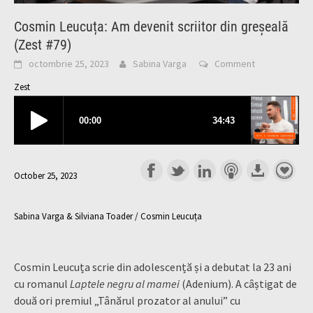
Cosmin Leucuța: Am devenit scriitor din greșeală
(Zest #79)
octombrie 25, 2023
Sabina Varga
Comment
Zest
October 25, 2023
Sabina Varga & Silviana Toader / Cosmin Leucuța
Cosmin Leucuța scrie din adolescență și a debutat la 23 ani
cu romanul
Laptele negru al mamei
(Adenium). A câștigat de
două ori premiul „Tânărul prozator al anului” cu