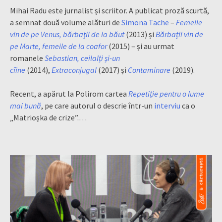
Mihai Radu este jurnalist și scriitor. A publicat proză scurtă,
a semnat două volume alături de
Simona Tache
–
Femeile
vin de pe Venus, bărbații de la băut
(2013) și
Bărbații vin de
pe Marte, femeile de la coafor
(2015) – și au urmat
romanele
Sebastian, ceilalți și-un
cîine
(2014),
Extraconjugal
(2017) și
Contaminare
(2019).
Recent, a apărut la Polirom cartea
Repetiție pentru o lume
mai bună
, pe care autorul o descrie într-un
interviu
ca o
„Matrioșka de crize”.…