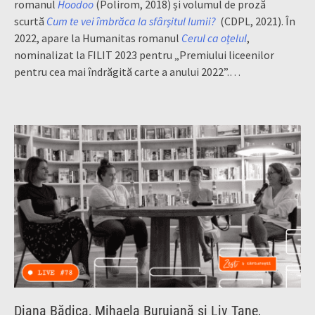
romanul
Hoodoo
(Polirom, 2018) și volumul de proză
scurtă
Cum te vei îmbrăca la sfârșitul lumii?
(CDPL, 2021). În
2022, apare la Humanitas romanul
Cerul ca oțelul
,
nominalizat la FILIT 2023 pentru „Premiului liceenilor
pentru cea mai îndrăgită carte a anului 2022”.…
Diana Bădica, Mihaela Buruiană și Liv Tane,