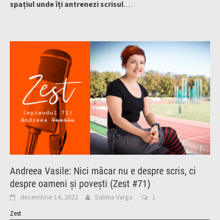
spațiul unde îți antrenezi scrisul
.…
Andreea Vasile: Nici măcar nu e despre scris, ci
despre oameni și povești (Zest #71)
decembrie 14, 2022
Sabina Varga
1
Zest