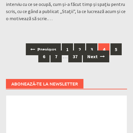
interviu cu ce se ocupă, cum și-a făcut timp și spațiu pentru
scris, cu ce gând a publicat „Stații”, la ce lucrează acum și ce
o motivează să scrie.…
Posts
Previous
1
2
3
4
5
navigation
6
7
…
37
Next
ABONEAZĂ-TE LA NEWSLETTER