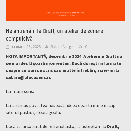
Ne antrenăm la Draft, un atelier de scriere
compulsivă
ianuarie 23, 2023
Sabina Varga
6
NOTA IMPORTANTĂ, decembrie 2024: Atelierele Draft nu
se mai desfășoară momentan. Dacă dorești informații
despre cursuri de scris sau ai alte întrebări, scrie-mi la
sabina@blacusens.ro
.
Iar n-am scris.
Iar a rămas povestea nespusă, ideea doar la mine în cap,
site-ul pustiu și foaia goală.
Dacă te-ai săturat de refrenul ăsta, te așteptăm la
Draft,