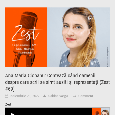
Ana Maria Ciobanu: Contează când oamenii
despre care scrii se simt auziți și reprezentați (Zest
#69)
noiembrie 23, 2022
Sabina Varga
Comment
Zest