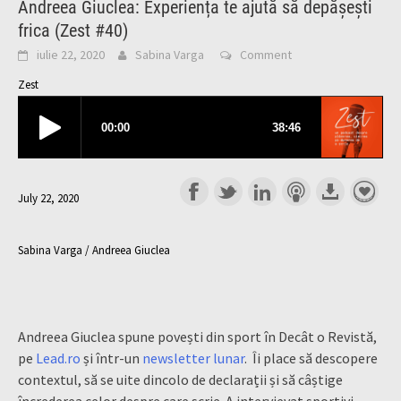
Andreea Giuclea: Experiența te ajută să depășești
frica (Zest #40)
iulie 22, 2020
Sabina Varga
Comment
Zest
July 22, 2020
Sabina Varga / Andreea Giuclea
Andreea Giuclea spune povești din sport în Decât o Revistă,
pe
Lead.ro
și într-un
newsletter lunar
. Îi place să descopere
contextul, să se uite dincolo de declarații și să câștige
încrederea celor despre care scrie. A intervievat sportivi