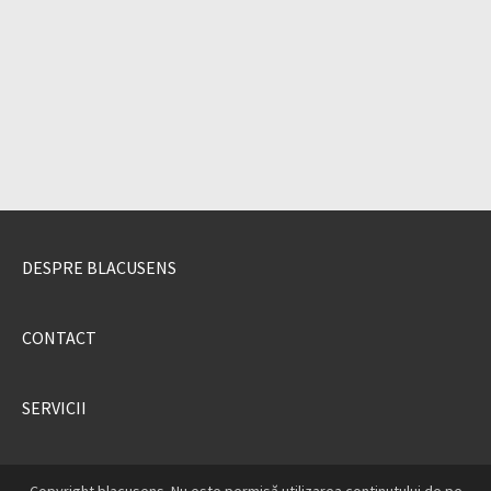
DESPRE BLACUSENS
CONTACT
SERVICII
Copyright blacusens. Nu este permisă utilizarea conținutului de pe