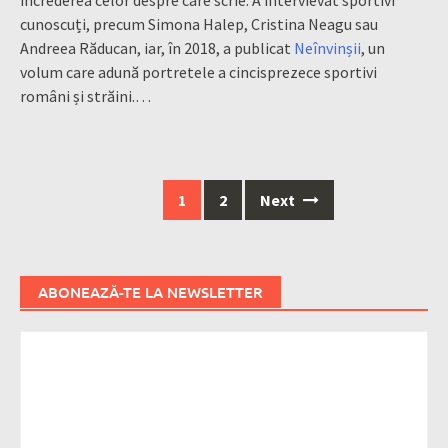
cunoscuți, precum Simona Halep, Cristina Neagu sau
Andreea Răducan, iar, în 2018, a publicat
Neînvinșii
, un
volum care adună portretele a cincisprezece sportivi
români și străini.…
Posts
1
2
Next
navigation
ABONEAZĂ-TE LA NEWSLETTER