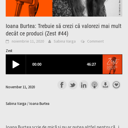
Ioana Burtea: Trebuie să crezi că valorezi mai mult
decât ce produci (Zest #44)
noiembrie 11, 2020
Sabina Varga
Comment
Zest
November 11, 2020
Sabina Varga / Ioana Burtea
Ioana Burtea scrie de mică și nu ar putea altfel pentru că „i