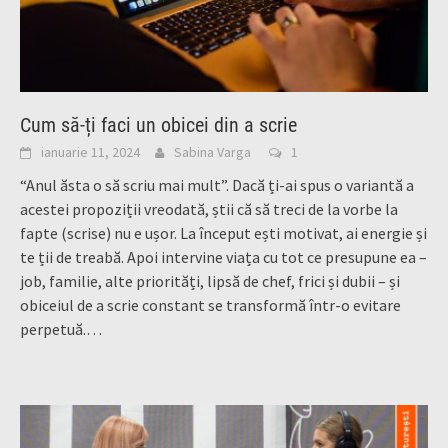
Cum să-ți faci un obicei din a scrie
ianuarie 11, 2024
Sabina Varga
1
“Anul ăsta o să scriu mai mult”. Dacă ți-ai spus o variantă a
acestei propoziții vreodată, știi că să treci de la vorbe la
fapte (scrise) nu e ușor. La început ești motivat, ai energie și
te ții de treabă. Apoi intervine viața cu tot ce presupune ea –
job, familie, alte priorități, lipsă de chef, frici și dubii – și
obiceiul de a scrie constant se transformă într-o evitare
perpetuă.…