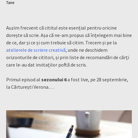
Tane
Auzim frecvent că cititul este esențial pentru oricine
dorește să scrie. Așa că ne-am propus să înțelegem mai bine
de ce, dar și ce și cum trebuie să citim. Trecem și pe la
atelierele de scriere creativă
, unde ne deschidem
orizonturile de cititori, și prin liste de recomandări de cărți
care le-au dat invitaților poftă de scris.
Primul episod al
sezonului 6
a fost live, pe 28 septembrie,
la Cărturești Verona.…