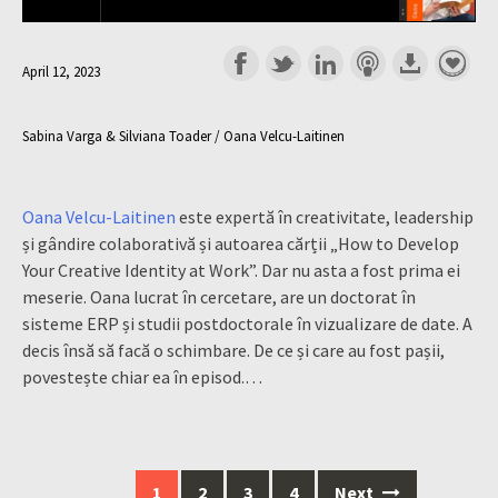
April 12, 2023
Sabina Varga & Silviana Toader / Oana Velcu-Laitinen
Oana Velcu-Laitinen
este expertă în creativitate, leadership
și gândire colaborativă și autoarea cărții „How to Develop
Your Creative Identity at Work”. Dar nu asta a fost prima ei
meserie. Oana lucrat în cercetare, are un doctorat în
sisteme ERP și studii postdoctorale în vizualizare de date. A
decis însă să facă o schimbare. De ce și care au fost pașii,
povestește chiar ea în episod.…
Posts
1
2
3
4
Next