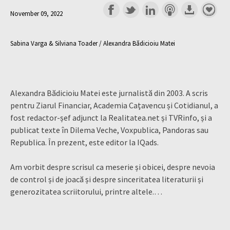
November 09, 2022
Sabina Varga & Silviana Toader / Alexandra Bădicioiu Matei
Alexandra Bădicioiu Matei este jurnalistă din 2003. A scris
pentru Ziarul Financiar, Academia Caţavencu și Cotidianul, a
fost redactor-șef adjunct la Realitatea.net și TVRinfo, și a
publicat texte în Dilema Veche, Voxpublica, Pandoras sau
Republica. În prezent, este editor la IQads.
Am vorbit despre scrisul ca meserie și obicei, despre nevoia
de control și de joacă și despre sinceritatea literaturii și
generozitatea scriitorului, printre altele.…