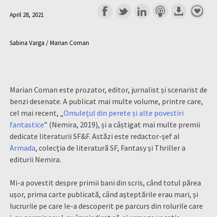
April 28, 2021
Sabina Varga / Marian Coman
Marian Coman este prozator, editor, jurnalist și scenarist de
benzi desenate. A publicat mai multe volume, printre care,
cel mai recent, „
Omulețul din perete și alte povestiri
fantastice
” (Nemira, 2019), și a câștigat mai multe premii
dedicate literaturii SF&F. Astăzi este redactor-șef al
Armada
, colecția de literatură SF, Fantasy și Thriller a
editurii Nemira.
Mi-a povestit despre primii bani din scris, când totul părea
ușor, prima carte publicată, când așteptările erau mari, și
lucrurile pe care le-a descoperit pe parcurs din rolurile care