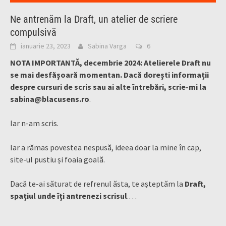
Ne antrenăm la Draft, un atelier de scriere
compulsivă
ianuarie 23, 2023
Sabina Varga
6
NOTA IMPORTANTĂ, decembrie 2024: Atelierele Draft nu
se mai desfășoară momentan. Dacă dorești informații
despre cursuri de scris sau ai alte întrebări, scrie-mi la
sabina@blacusens.ro
.
Iar n-am scris.
Iar a rămas povestea nespusă, ideea doar la mine în cap,
site-ul pustiu și foaia goală.
Dacă te-ai săturat de refrenul ăsta, te așteptăm la
Draft,
spațiul unde îți antrenezi scrisul
.…