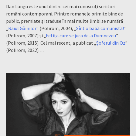
Dan Lungu este unul dintre cei mai cunoscuți scriitori
români contemporani. Printre romanele primite bine de
public, premiate și traduse în mai multe limbi se numără
„
Raiul Găinilor
” (Polirom, 2004), „
Sînt o babă comunistă!
”
(Polirom, 2007) și „
Fetița care se juca de-a Dumnezeu
”
(Polirom, 2015). Cel mai recent, a publicat „
Șoferul din Oz
”
(Polirom, 2022).…