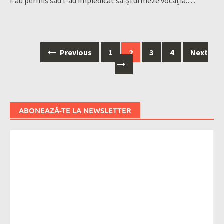
i-au permis sau l-au împiedicat să-și urmeze vocația
.
…
Posts
Previous
1
2
3
4
Next
navigation
ABONEAZĂ-TE LA NEWSLETTER