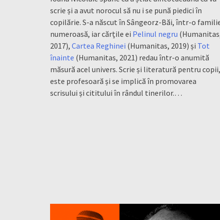
scrie și a avut norocul să nu i se pună piedici în
copilărie. S-a născut în Sângeorz-Băi, într-o famili
numeroasă, iar cărțile ei
Pelinul negru
(Humanitas
2017),
Cartea Reghinei
(Humanitas, 2019) și
Tot
înainte
(Humanitas, 2021) redau într-o anumită
măsură acel univers. Scrie și literatură pentru copii
este profesoară și se implică în promovarea
scrisului și cititului în rândul tinerilor.…