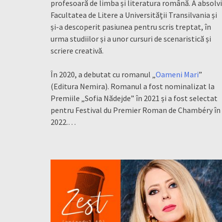
profesoară de limba și literatura română. A absolv
Facultatea de Litere a Universității Transilvania și
și-a descoperit pasiunea pentru scris treptat, în
urma studiilor și a unor cursuri de scenaristică și
scriere creativă.
În 2020, a debutat cu romanul „
Oameni Mari
”
(Editura Nemira). Romanul a fost nominalizat la
Premiile „Sofia Nădejde” în 2021 și a fost selectat
pentru Festival du Premier Roman de Chambéry în
2022.…