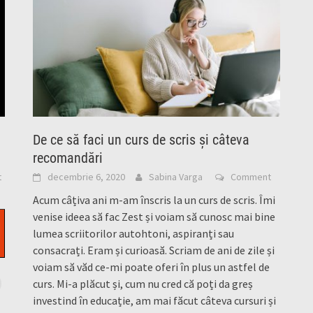
De ce să faci un curs de scris și câteva
recomandări
t
decembrie 6, 2020
Sabina Varga
Comment
Acum câțiva ani m-am înscris la un curs de scris. Îmi
venise ideea să fac Zest și voiam să cunosc mai bine
lumea scriitorilor autohtoni, aspiranți sau
consacrați. Eram și curioasă. Scriam de ani de zile și
voiam să văd ce-mi poate oferi în plus un astfel de
curs. Mi-a plăcut și, cum nu cred că poți da greș
investind în educație, am mai făcut câteva cursuri și