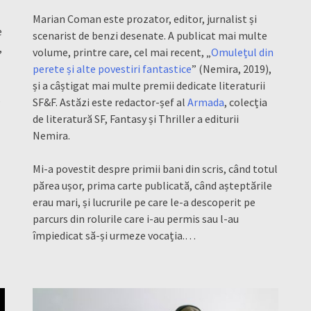
Marian Coman este prozator, editor, jurnalist și
e
scenarist de benzi desenate. A publicat mai multe
,
volume, printre care, cel mai recent, „
Omulețul din
perete și alte povestiri fantastice
” (Nemira, 2019),
și a câștigat mai multe premii dedicate literaturii
,
SF&F. Astăzi este redactor-șef al
Armada
, colecția
de literatură SF, Fantasy și Thriller a editurii
Nemira.
Mi-a povestit despre primii bani din scris, când totul
părea ușor, prima carte publicată, când așteptările
erau mari, și lucrurile pe care le-a descoperit pe
parcurs din rolurile care i-au permis sau l-au
împiedicat să-și urmeze vocația
.
…