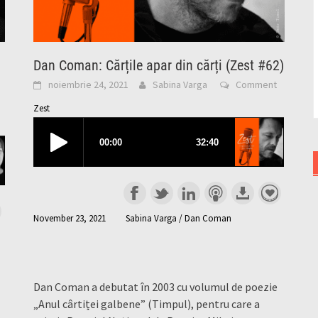
Dan Coman: Cărțile apar din cărți (Zest #62)
noiembrie 24, 2021
Sabina Varga
Comment
Zest
November 23, 2021
Sabina Varga / Dan Coman
Dan Coman a debutat în 2003 cu volumul de poezie
„Anul cârtiței galbene” (Timpul), pentru care a