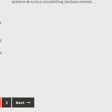
ateliere de scris și storytelling (inclusiv online).…
e
6
ai
2
Next