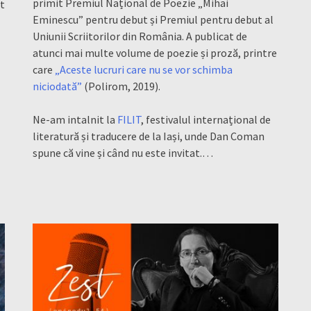
primit Premiul Național de Poezie „Mihai
it
Eminescu” pentru debut și Premiul pentru debut al
Uniunii Scriitorilor din România. A publicat de
atunci mai multe volume de poezie și proză, printre
care
„Aceste lucruri care nu se vor schimba
niciodată”
(Polirom, 2019).
Ne-am intalnit la
FILIT
, festivalul internațional de
literatură și traducere de la Iași, unde Dan Coman
spune că vine și când nu este invitat.…