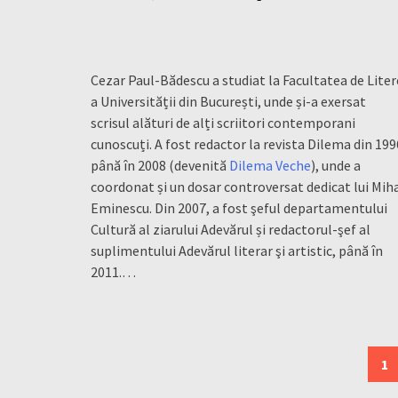
Cezar Paul-Bădescu a studiat la Facultatea de Liter
a Universității din București, unde și-a exersat
scrisul alături de alți scriitori contemporani
cunoscuți. A fost redactor la revista Dilema din 199
până în 2008 (devenită
Dilema Veche
), unde a
coordonat și un dosar controversat dedicat lui Mih
Eminescu. Din 2007, a fost şeful departamentului
Cultură al ziarului Adevărul și redactorul-şef al
suplimentului Adevărul literar şi artistic, până în
2011.…
Posts
1
navigation