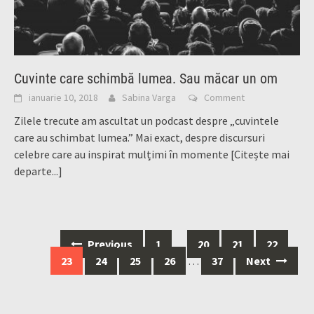
Cuvinte care schimbă lumea. Sau măcar un om
ianuarie 10, 2018
Sabina Varga
Comment
Zilele trecute am ascultat un podcast despre „cuvintele
care au schimbat lumea.” Mai exact, despre discursuri
celebre care au inspirat mulțimi în momente
[Citește mai
departe...]
Posts
Previous
1
…
20
21
22
navigation
23
24
25
26
…
37
Next