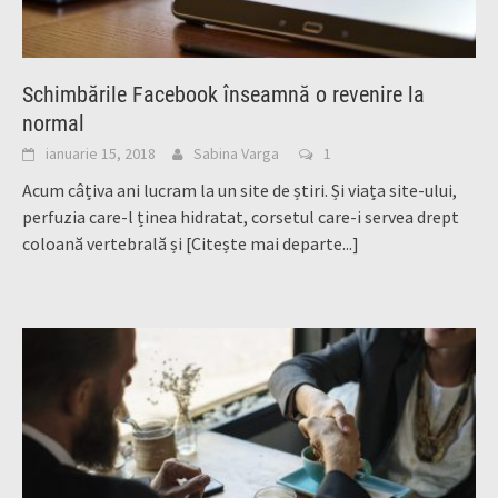
Schimbările Facebook înseamnă o revenire la
normal
ianuarie 15, 2018
Sabina Varga
1
Acum câțiva ani lucram la un site de știri. Și viața site-ului,
perfuzia care-l ținea hidratat, corsetul care-i servea drept
coloană vertebrală și
[Citește mai departe...]