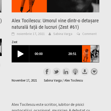
)
Alex Tocilescu: Umorul vine dintr-o detașare
naturală față de lucruri (Zest #61)
noiembrie 17, 2021
Sabina Varga
Comment
Zest
November 17, 2021
Sabina Varga / Alex Tocilescu
Alex Tocilescu este scriitor, iubitor de pisici
portocalii și, ocazional, muzician. A debutat cu