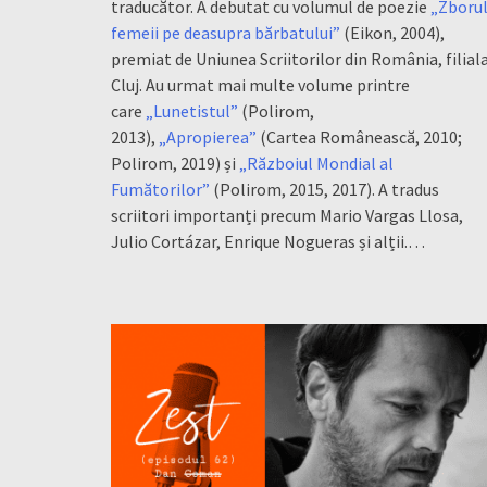
traducător. A debutat cu volumul de poezie
„Zboru
femeii pe deasupra bărbatului”
(Eikon, 2004),
premiat de Uniunea Scriitorilor din România, filial
Cluj. Au urmat mai multe volume printre
care
„Lunetistul”
(Polirom,
2013),
„Apropierea”
(Cartea Românească, 2010;
Polirom, 2019) și
„Războiul Mondial al
Fumătorilor”
(Polirom, 2015, 2017).
A
tradus
scriitori importanți precum Mario Vargas Llosa,
Julio Cortázar, Enrique Nogueras și alții.
…