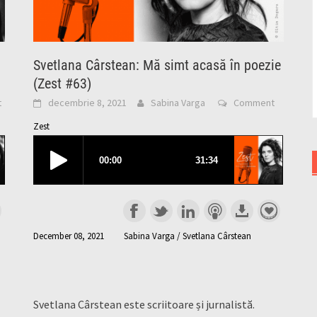
Svetlana Cârstean: Mă simt acasă în poezie
(Zest #63)
t
decembrie 8, 2021
Sabina Varga
Comment
Zest
December 08, 2021
Sabina Varga / Svetlana Cârstean
Svetlana Cârstean este scriitoare și jurnalistă.