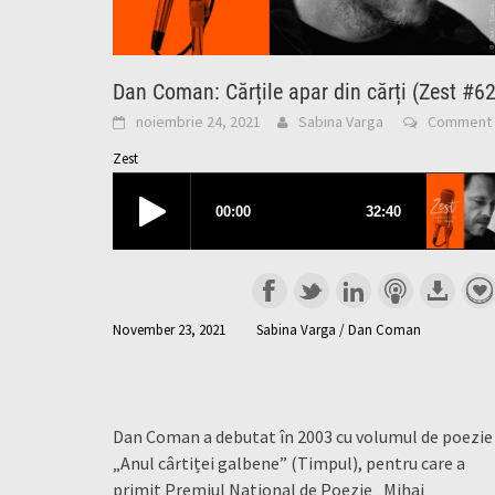
Dan Coman: Cărțile apar din cărți (Zest #62
noiembrie 24, 2021
Sabina Varga
Comment
Zest
November 23, 2021
Sabina Varga / Dan Coman
Dan Coman a debutat în 2003 cu volumul de poezie
„Anul cârtiței galbene” (Timpul), pentru care a
primit Premiul Național de Poezie „Mihai