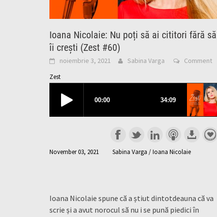
Ioana Nicolaie: Nu poți să ai cititori fără să
îi crești (Zest #60)
noiembrie 3, 2021
Sabina Varga
Comment
Zest
November 03, 2021
Sabina Varga / Ioana Nicolaie
Ioana Nicolaie spune că a știut dintotdeauna că va
scrie și a avut norocul să nu i se pună piedici în