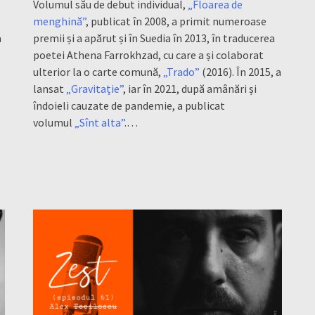
l
Volumul său de debut individual,
„Floarea de
menghină”
, publicat în 2008, a primit numeroase
a
premii și a apărut și în Suedia în 2013, în traducerea
poetei Athena Farrokhzad, cu care a și colaborat
ulterior la o carte comună,
„Trado”
(2016). În 2015, a
lansat
„Gravitație”
, iar în 2021, după amânări și
îndoieli cauzate de pandemie, a publicat
volumul
„Sînt alta”
.…