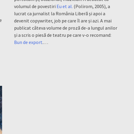
l
volumul de povestiri
Eu et al.
(Polirom, 2005), a
lucrat ca jurnalist la România Liberă și apoi a
e
devenit copywriter, job pe care îl are și azi. A mai
publicat câteva volume de proză de-a lungul anilor
și a scris o piesă de teatru pe care v-o recomand:
Bun de export
.…