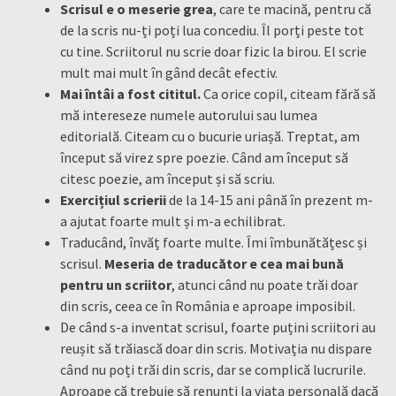
Scrisul e o meserie grea
, care te macină, pentru că
de la scris nu-ți poți lua concediu. Îl porți peste tot
cu tine. Scriitorul nu scrie doar fizic la birou. El scrie
mult mai mult în gând decât efectiv.
Mai întâi a fost cititul.
Ca orice copil, citeam fără să
mă intereseze numele autorului sau lumea
editorială. Citeam cu o bucurie uriașă. Treptat, am
început să virez spre poezie. Când am început să
citesc poezie, am început și să scriu.
Exercițiul scrierii
de la 14-15 ani până în prezent m-
a ajutat foarte mult și m-a echilibrat.
Traducând, învăț foarte multe. Îmi îmbunătățesc și
scrisul.
Meseria de traducător e cea mai bună
pentru un scriitor
, atunci când nu poate trăi doar
din scris, ceea ce în România e aproape imposibil.
De când s-a inventat scrisul, foarte puțini scriitori au
reușit să trăiască doar din scris. Motivația nu dispare
când nu poți trăi din scris, dar se complică lucrurile.
Aproape că trebuie să renunți la viața personală dacă