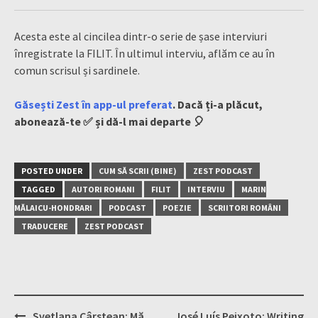
Acesta este al cincilea dintr-o serie de șase interviuri
înregistrate la FILIT. În ultimul interviu, aflăm ce au în
comun scrisul și sardinele.
Găsești Zest în app-ul preferat
. Dacă ți-a plăcut,
abonează-te ✅ și dă-l mai departe 🎈
POSTED UNDER
CUM SĂ SCRII (BINE)
ZEST PODCAST
TAGGED
AUTORI ROMANI
FILIT
INTERVIU
MARIN
MĂLAICU-HONDRARI
PODCAST
POEZIE
SCRIITORI ROMÂNI
TRADUCERE
ZEST PODCAST
Post
Svetlana Cârstean: Mă
José Luís Peixoto: Writing