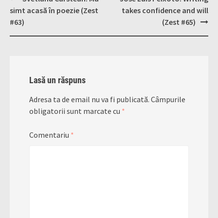
navigation
simt acasă în poezie (Zest
takes confidence and will
#63)
(Zest #65)
Lasă un răspuns
Adresa ta de email nu va fi publicată.
Câmpurile
obligatorii sunt marcate cu
*
Comentariu
*