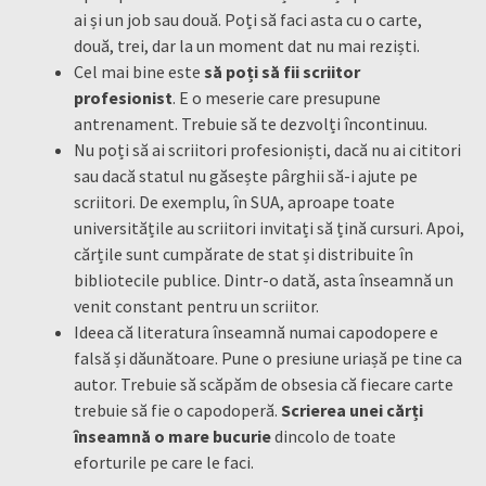
ai și un job sau două. Poți să faci asta cu o carte,
două, trei, dar la un moment dat nu mai reziști.
Cel mai bine este
să poți să fii scriitor
profesionist
. E o meserie care presupune
antrenament. Trebuie să te dezvolți încontinuu.
Nu poți să ai scriitori profesioniști, dacă nu ai cititori
sau dacă statul nu găsește pârghii să-i ajute pe
scriitori. De exemplu, în SUA, aproape toate
universitățile au scriitori invitați să țină cursuri. Apoi,
cărțile sunt cumpărate de stat și distribuite în
bibliotecile publice. Dintr-o dată, asta înseamnă un
venit constant pentru un scriitor.
Ideea că literatura înseamnă numai capodopere e
falsă și dăunătoare. Pune o presiune uriașă pe tine ca
autor. Trebuie să scăpăm de obsesia că fiecare carte
trebuie să fie o capodoperă.
Scrierea unei cărți
înseamnă o mare bucurie
dincolo de toate
eforturile pe care le faci.