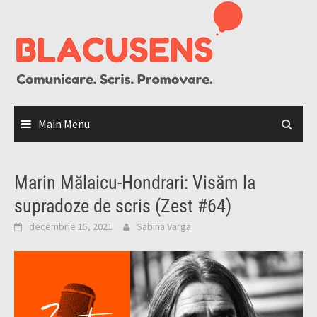
Skip
to
content
Main Menu
Marin Mălaicu-Hondrari: Visăm la
supradoze de scris (Zest #64)
decembrie 15, 2021
Sabina Varga