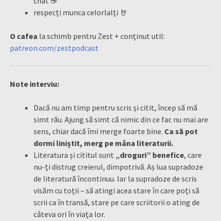
chat ☕️
respecți munca celorlalți 🤘
O cafea
la schimb pentru Zest + conținut util:
patreon.com/zestpodcast
Note interviu:
Dacă nu am timp pentru scris și citit, încep să mă
simt rău. Ajung să simt că nimic din ce fac nu mai are
sens, chiar dacă îmi merge foarte bine.
Ca să pot
dormi liniștit, merg pe mâna literaturii.
Literatura și cititul sunt
„droguri” benefice
, care
nu-ți distrug creierul, dimpotrivă. Aș lua supradoze
de literatură încontinuu. Iar la supradoze de scris
visăm cu toții – să atingi acea stare în care poți să
scrii ca în transă, stare pe care scriitorii o ating de
câteva ori în viața lor.