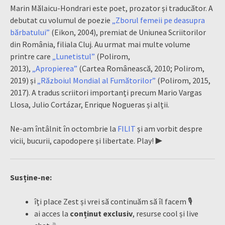
Marin Mălaicu-Hondrari este poet, prozator și traducător. A
debutat cu volumul de poezie
„Zborul femeii pe deasupra
bărbatului”
(Eikon, 2004), premiat de Uniunea Scriitorilor
din România, filiala Cluj. Au urmat mai multe volume
printre care
„Lunetistul”
(Polirom,
2013),
„Apropierea”
(Cartea Românească, 2010; Polirom,
2019) și
„Războiul Mondial al Fumătorilor”
(Polirom, 2015,
2017).
A
tradus
scriitori importanți precum Mario Vargas
Llosa, Julio Cortázar, Enrique Nogueras și alții.
Ne-am întâlnit în octombrie la
FILIT
și am vorbit despre
vicii, bucurii, capodopere și libertate. Play! ▶️
Susține-ne:
îți place Zest și vrei să continuăm să îl facem 🎙
ai acces la
conținut exclusiv
, resurse cool și live