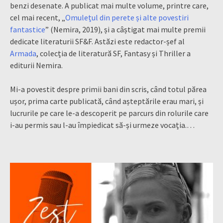
benzi desenate. A publicat mai multe volume, printre care,
cel mai recent, „
Omulețul din perete și alte povestiri
fantastice
” (Nemira, 2019), și a câștigat mai multe premii
dedicate literaturii SF&F. Astăzi este redactor-șef al
Armada
, colecția de literatură SF, Fantasy și Thriller a
editurii Nemira.
Mi-a povestit despre primii bani din scris, când totul părea
ușor, prima carte publicată, când așteptările erau mari, și
lucrurile pe care le-a descoperit pe parcurs din rolurile care
i-au permis sau l-au împiedicat să-și urmeze vocația
.
…