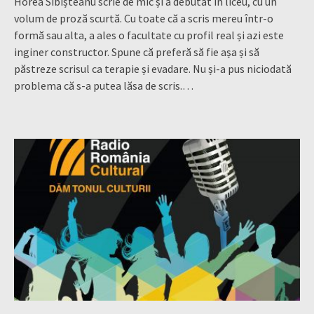
Horea Sibișteanu scrie de mic și a debutat în liceu, cu un
volum de proză scurtă. Cu toate că a scris mereu într-o
formă sau alta, a ales o facultate cu profil real și azi este
inginer constructor. Spune că preferă să fie așa și să
păstreze scrisul ca terapie și evadare. Nu și-a pus niciodată
problema că s-a putea lăsa de scris.…