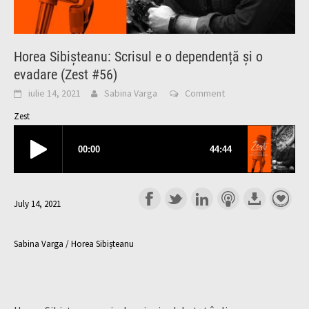
Horea Sibișteanu: Scrisul e o dependență și o
evadare (Zest #56)
iulie 14, 2021
Sabina Varga
Comment
Zest
July 14, 2021
Sabina Varga / Horea Sibișteanu