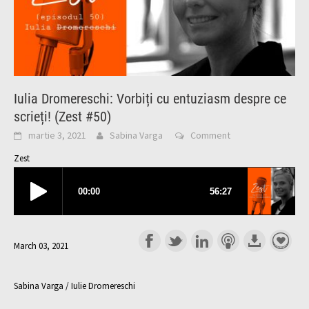
Iulia Dromereschi: Vorbiți cu entuziasm despre ce
scrieți! (Zest #50)
martie 3, 2021
Sabina Varga
Comment
Zest
March 03, 2021
Sabina Varga / Iulie Dromereschi