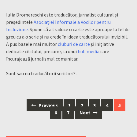
Iulia Dromereschi este traducător, jurnalist cultural și
președintele
Asociației Informale a Vocilor pentru
Incluziune
. Spune că a traduce o carte este aproape la fel de
greu cu a o scrie și nu crede în ideea traducătorului invizibil.
A pus bazele mai multor
cluburi de carte
și inițiative
dedicate cititului, precum și a unui
hub media
care
încurajează jurnalismul comunitar.
Sunt sau nu traducătorii scriitori?…
Posts
Previous
1
2
3
4
5
navigation
6
7
Next