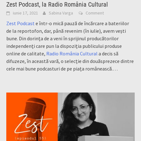
Zest Podcast, la Radio România Cultural
iunie 17, 2021
Sabina Varga
Comment
Zest Podcast
e într-o mică pauză de încărcare a bateriilor
de la reportofon, dar, până revenim (în iulie), avem vești
bune. Din dorința de a veni în sprijinul producătorilor
independenți care pun la dispoziția publicului produse
online de calitate,
Radio România Cultural
a decis să
difuzeze, în această vară, o selecție din douăsprezece dintre
cele mai bune podcasturi de pe piața românească.…