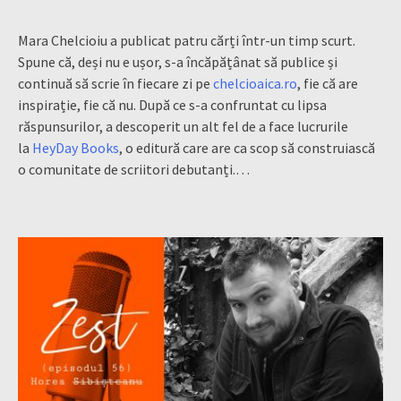
Mara Chelcioiu a publicat patru cărți într-un timp scurt.
Spune că, deși nu e ușor, s-a încăpățânat să publice și
continuă să scrie în fiecare zi pe
chelcioaica.ro
, fie că are
inspirație, fie că nu. După ce s-a confruntat cu lipsa
răspunsurilor, a descoperit un alt fel de a face lucrurile
la
HeyDay Books
, o editură care are ca scop să construiască
o comunitate de scriitori debutanți.…