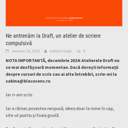
Ne antrenăm la Draft, un atelier de scriere
compulsivă
ianuarie 23, 2023
Sabina Varga
6
NOTA IMPORTANTĂ, decembrie 2024: Atelierele Draft nu
se mai desfășoară momentan. Dacă dorești informații
despre cursuri de scris sau ai alte întrebări, scrie-mi la
sabina@blacusens.ro
.
Iar n-am scris.
Iar a rămas povestea nespusă, ideea doar la mine în cap,
site-ul pustiu și foaia goală.