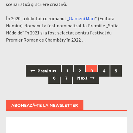
scenaristică și scriere creativă.
În 2020, a debutat cu romanul „
Oameni Mari
” (Editura
Nemira). Romanul a fost nominalizat la Premiile „Sofia
Nădejde” în 2021 și a fost selectat pentru Festival du
Premier Roman de Chambéry în 2022.…
Posts
Previous
1
2
3
4
5
navigation
6
7
Next
ABONEAZĂ-TE LA NEWSLETTER