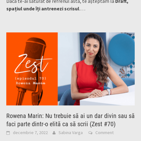
Dacă te-ai săturat de refrenul ăsta, te așteptăm la
Draft,
spațiul unde îți antrenezi scrisul
.…
Rowena Marin: Nu trebuie să ai un dar divin sau să
faci parte dintr-o elită ca să scrii (Zest #70)
decembrie 7, 2022
Sabina Varga
Comment