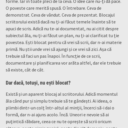
forme. Iar în toate pleci de la ceva. O idee care nu-ți dă pace.
O poveste care merită spusă. O întrebare. Ceva de
demonstrat. Ceva de vândut. Ceva de prezentat. Blocajul
scriitorului există dacă nu ți-ai făcut temele înainte să te
apuci de scris. Adică nu te-ai documentat, nu ai citit despre
subiectul ăla, nu ți-ai făcut un plan, nu ți-ai clarificat tu ție
povestea. Ești blocat pentru că vrei să scrii, dar n-ai materie
primă. Nu știi unde vrei să ajungi și ce vrei să zici. Așa că
trebuie să faci un pas înapoi. În funcție de ce scrii,
documentare și planificarea vor arăta altfel, dar ele trebuie
să existe, cât de cât.
Dar dacă, totuși, nu ești blocat?
Există și un aparent blocaj al scriitorului. Adică momentul
ăla când pur și simplu trebuie să te gândești. Ai ideea, o
plimbi dintr-un colț într-altul al minții, încerci să-i dai o
formă, dar n-ai ajuns acolo. Încă. Uneori e nevoie să ai
puțintică răbdare, ceea ce nu te oprește să scrii oricum