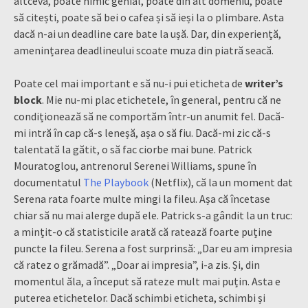
altceva, poate nimic genial, poate din alt domeniu, poate
să citești, poate să bei o cafea și să ieși la o plimbare. Asta
dacă n-ai un deadline care bate la ușă. Dar, din experiență,
amenințarea deadlineului scoate muza din piatră seacă.
Poate cel mai important e să nu-i pui eticheta de
writer’s
block
. Mie nu-mi plac etichetele, în general, pentru că ne
condiționează să ne comportăm într-un anumit fel. Dacă-
mi intră în cap că-s leneșă, așa o să fiu. Dacă-mi zic că-s
talentată la gătit, o să fac ciorbe mai bune. Patrick
Mouratoglou, antrenorul Serenei Williams, spune în
documentatul
The Playbook
(Netflix), că la un moment dat
Serena rata foarte multe mingi la fileu. Așa că încetase
chiar să nu mai alerge după ele. Patrick s-a gândit la un truc:
a mințit-o că statisticile arată că ratează foarte puține
puncte la fileu. Serena a fost surprinsă: „Dar eu am impresia
că ratez o grămadă”. „Doar ai impresia”, i-a zis. Și, din
momentul ăla, a început să rateze mult mai puțin. Asta e
puterea etichetelor. Dacă schimbi eticheta, schimbi și