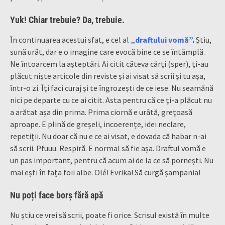
Yuk! Chiar trebuie? Da, trebuie.
În continuarea acestui sfat, e cel al
„draftului vomă”
.
Știu,
sună urât, dar e o imagine care evocă bine ce se întâmplă.
Ne întoarcem la așteptări. Ai citit câteva cărți (sper), ți-au
plăcut niște articole din reviste și ai visat să scrii și tu așa,
într-o zi. Îți faci curaj și te îngrozești de ce iese. Nu seamănă
nici pe departe cu ce ai citit. Asta pentru că ce ți-a plăcut nu
a arătat așa din prima. Prima ciornă e urâtă, grețoasă
aproape. E plină de greșeli, incoerențe, idei neclare,
repetiții. Nu doar că nu e ce ai visat, e dovada că habar n-ai
să scrii. Pfuuu. Respiră. E normal să fie așa. Draftul vomă e
un pas important, pentru că acum ai de la ce să pornești. Nu
mai ești în fața foii albe. Olé! Evrika! Să curgă șampania!
Nu poți face borș fără apă
Nu știu ce vrei să scrii, poate fi orice. Scrisul există în multe