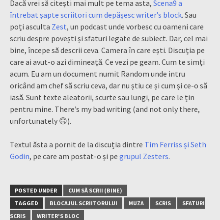
Dacă vrei să citești mai mult pe tema asta,
Scena9 a
întrebat șapte scriitori cum depășesc writer’s block
. Sau
poți asculta
Zest
, un podcast unde vorbesc cu oameni care
scriu despre povești și sfaturi legate de subiect. Dar, cel mai
bine, începe să descrii ceva. Camera în care ești. Discuția pe
care ai avut-o azi dimineață. Ce vezi pe geam. Cum te simți
acum. Eu am un document numit Random unde intru
oricând am chef să scriu ceva, dar nu știu ce și cum și ce-o să
iasă. Sunt texte aleatorii, scurte sau lungi, pe care le țin
pentru mine. There’s my bad writing (and not only there,
unfortunately 🙃).
Textul ăsta a pornit de la discuția dintre
Tim Ferriss și Seth
Godin
, pe care am postat-o și pe
grupul Zesters
.
POSTED UNDER
CUM SĂ SCRII (BINE)
TAGGED
BLOCAJUL SCRIITORULUI
MUZA
SCRIS
SFATURI
SCRIS
WRITER'S BLOC