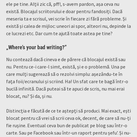
ele pe tine. Alții zic că, pff!, s-avem pardon, așa ceva nu
există. Blocajul scriitorului e doar pentru fandosiți. Dacă
meseria ta e scrisul, vei scrie în fiecare zi fără probleme. Și
există și calea de mijloc: uneori ai spor, alteori nu, depinde la
ce lucrezi etc. Dar cum te ajută toate astea pe tine?
„Where’s your bad writing?”
Nu contează dacă cineva e de părere că blocajul există sau
nu. Pentru ce-i care-l simt, există, și e o problemă. Una pe
care mulți sugerează să o rezolvi simplu: așezându-te în
fața foii/ecranului și scriind. Ha! Un sfat care te bagă într-o
buclă infinită. Dacă puteai să te apuci de scris, nu mai erai
blocat, nu? Și da, și nu.
Distincția e făcută de ce te aștepți să produci. Mai exact, ești
blocat pentru că vrei să scrii ceva ok, decent, de care să nu-ți
fie rușine. Eventual ceva bun de publicat pe blog sau într-o
carte. Sau pe Facebook sau într-un raport pentru șefu’. Și nu-