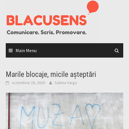
Skip
to
content
Main Menu
Marile blocaje, micile așteptări
octombrie 29, 2020
Sabina Varga