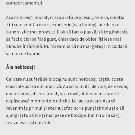
comportamentul.
Așa că nu ești blocat, ci așa arată procesul, munca, creația.
Zi-i cum vrei. Ca în orice meserie (sau hobby), ai zile mai
bune și zile mai proaste. E ok să faci o pauză, să te gândești,
să faci o ciorbă fără gust, chiar dacă de obicei îți iese mai
bine. Se întâmplă. Nu înseamnă că nu mai gătești niciodată
și mori de foame.
Ăia neblocați
Cei care nu suferă de blocaj nu sunt norocoși, ci știu toate
chestiile astea din practică. Au scris mult, de voie, de nevoie,
uneori bine, alteori prost, și au învățat din mers cum să
depășească momentele dificile. Le iau ca atare. Așa că
revenim la primul și eternul sfat: scrie pur și simplu și o să
ajungi și tu să nu-ți mai pese de blocaje. Dar nu uita să-ți
revizuiești așteptările.