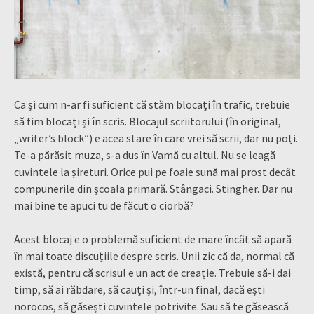
Ca și cum n-ar fi suficient că stăm blocați în trafic, trebuie
să fim blocați și în scris. Blocajul scriitorului (în original,
„writer’s block”) e acea stare în care vrei să scrii, dar nu poți.
Te-a părăsit muza, s-a dus în Vamă cu altul. Nu se leagă
cuvintele la șireturi. Orice pui pe foaie sună mai prost decât
compunerile din școala primară. Stângaci. Stingher. Dar nu
mai bine te apuci tu de făcut o ciorbă?
Acest blocaj e o problemă suficient de mare încât să apară
în mai toate discuțiile despre scris. Unii zic că da, normal că
există, pentru că scrisul e un act de creație. Trebuie să-i dai
timp, să ai răbdare, să cauți și, într-un final, dacă ești
norocos, să găsești cuvintele potrivite. Sau să te găsească