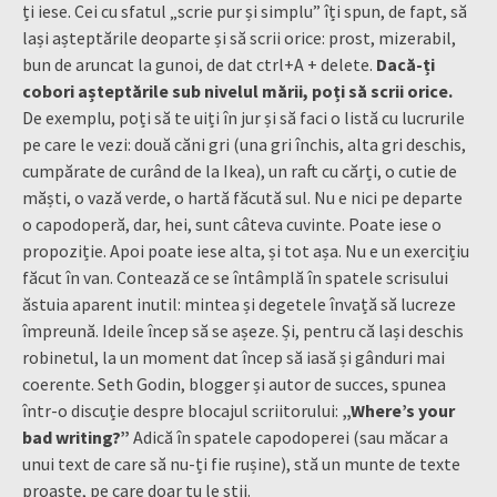
ți iese. Cei cu sfatul „scrie pur și simplu” îți spun, de fapt, să
lași așteptările deoparte și să scrii orice: prost, mizerabil,
bun de aruncat la gunoi, de dat ctrl+A + delete.
Dacă-ți
cobori așteptările sub nivelul mării, poți să scrii orice.
De exemplu, poți să te uiți în jur și să faci o listă cu lucrurile
pe care le vezi: două căni gri (una gri închis, alta gri deschis,
cumpărate de curând de la Ikea), un raft cu cărți, o cutie de
măști, o vază verde, o hartă făcută sul. Nu e nici pe departe
o capodoperă, dar, hei, sunt câteva cuvinte. Poate iese o
propoziție. Apoi poate iese alta, și tot așa. Nu e un exercițiu
făcut în van. Contează ce se întâmplă în spatele scrisului
ăstuia aparent inutil: mintea și degetele învață să lucreze
împreună. Ideile încep să se așeze. Și, pentru că lași deschis
robinetul, la un moment dat încep să iasă și gânduri mai
coerente. Seth Godin, blogger și autor de succes, spunea
într-o discuție despre blocajul scriitorului:
„Where’s your
bad writing?”
Adică în spatele capodoperei (sau măcar a
unui text de care să nu-ți fie rușine), stă un munte de texte
proaste, pe care doar tu le știi.