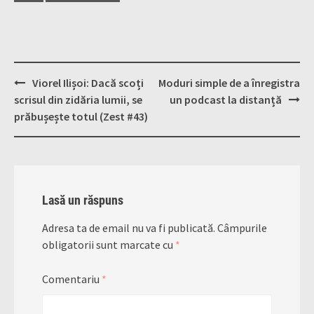
Post
Viorel Ilișoi: Dacă scoți
Moduri simple de a înregistra
navigation
scrisul din zidăria lumii, se
un podcast la distanță
prăbușește totul (Zest #43)
Lasă un răspuns
Adresa ta de email nu va fi publicată.
Câmpurile
obligatorii sunt marcate cu
*
Comentariu
*