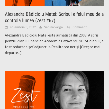
Alexandra Bădicioiu Matei: Scrisul e felul meu de a
controla lumea (Zest #67)
noiembrie 9, 2022
Sabina Varga
Comment
Alexandra Bădicioiu Matei este jurnalistă din 2003. A scris
pentru Ziarul Financiar, Academia Caţavencu și Cotidianul, a
fost redactor-șef adjunct la Realitatea.net și
[Citește mai
departe...]