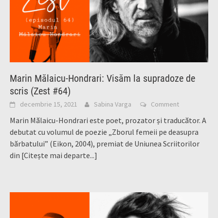
Marin Mălaicu-Hondrari: Visăm la supradoze de
scris (Zest #64)
decembrie 15, 2021
Sabina Varga
Comment
Marin Mălaicu-Hondrari este poet, prozator și traducător. A
debutat cu volumul de poezie „Zborul femeii pe deasupra
bărbatului” (Eikon, 2004), premiat de Uniunea Scriitorilor
din
[Citește mai departe...]