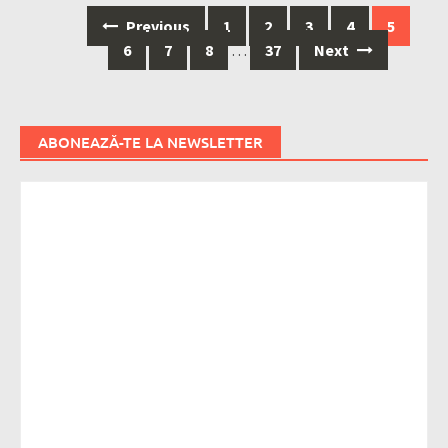
Posts
Previous
1
2
3
4
5
navigation
6
7
8
…
37
Next
ABONEAZĂ-TE LA NEWSLETTER