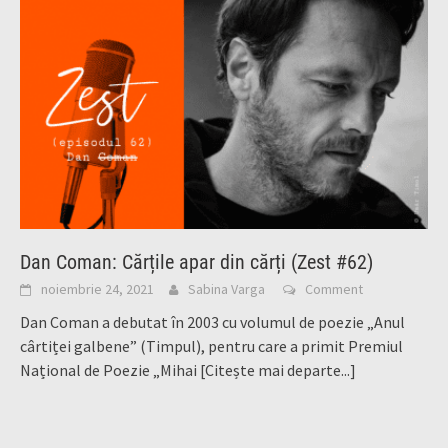
Dan Coman: Cărțile apar din cărți (Zest #62)
noiembrie 24, 2021
Sabina Varga
Comment
Dan Coman a debutat în 2003 cu volumul de poezie „Anul
cârtiței galbene” (Timpul), pentru care a primit Premiul
Național de Poezie „Mihai
[Citește mai departe...]