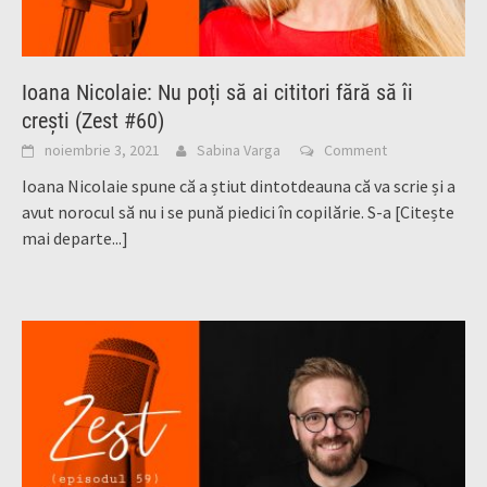
Ioana Nicolaie: Nu poți să ai cititori fără să îi
crești (Zest #60)
noiembrie 3, 2021
Sabina Varga
Comment
Ioana Nicolaie spune că a știut dintotdeauna că va scrie și a
avut norocul să nu i se pună piedici în copilărie. S-a
[Citește
mai departe...]