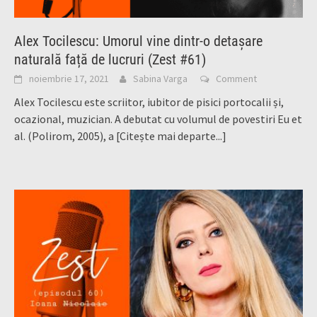
Alex Tocilescu: Umorul vine dintr-o detașare
naturală față de lucruri (Zest #61)
noiembrie 17, 2021
Sabina Varga
Comment
Alex Tocilescu este scriitor, iubitor de pisici portocalii și,
ocazional, muzician. A debutat cu volumul de povestiri Eu et
al. (Polirom, 2005), a
[Citește mai departe...]