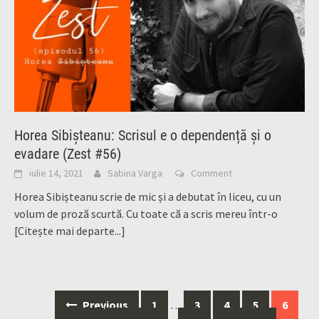
Horea Sibișteanu: Scrisul e o dependență și o
evadare (Zest #56)
iulie 14, 2021
Sabina Varga
Comment
Horea Sibișteanu scrie de mic și a debutat în liceu, cu un
volum de proză scurtă. Cu toate că a scris mereu într-o
[Citește mai departe...]
Posts
Previous
1
…
3
4
5
6
navigation