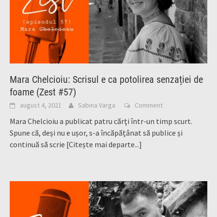
Mara Chelcioiu: Scrisul e ca potolirea senzației de
foame (Zest #57)
august 4, 2021
Sabina Varga
Comment
Mara Chelcioiu a publicat patru cărți într-un timp scurt.
Spune că, deși nu e ușor, s-a încăpățânat să publice și
continuă să scrie
[Citește mai departe...]